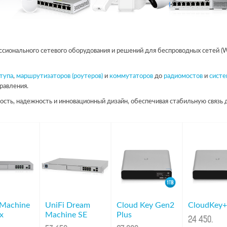
сионального сетевого оборудования и решений для беспроводных сетей (Wi
тупа
,
маршрутизаторов (роутеров)
и
коммутаторов
до
радиомостов
и
систе
равления.
ость, надежность и инновационный дизайн, обеспечивая стабильную связь 
Machine
UniFi Dream
Cloud Key Gen2
CloudKey
x
Machine SE
Plus
24 450
.