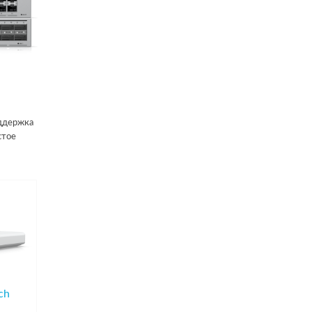
оддержка
стое
ch