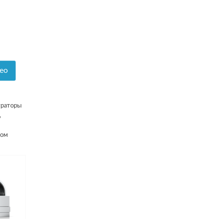
ео
траторы
,
ном