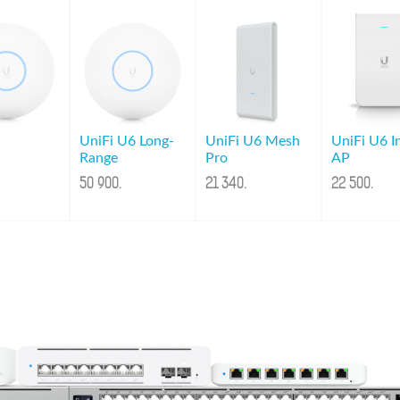
UniFi U6 Long-
UniFi U6 Mesh
UniFi U6 I
Range
Pro
AP
50 900
.
21 340
.
22 500
.