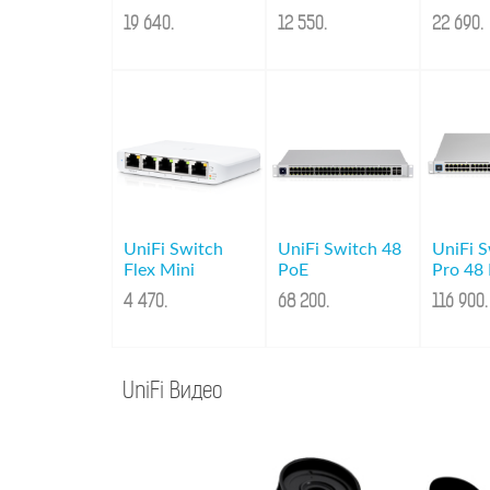
19 640
.
12 550
.
22 690
.
UniFi Switch
UniFi Switch 48
UniFi 
Flex Mini
PoE
Pro 48
4 470
.
68 200
.
116 900
.
UniFi Видео