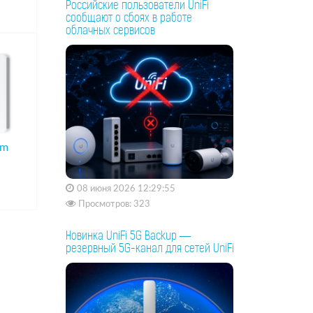
Российские пользователи UniFi
сообщают о сбоях в работе
облачных сервисов
am
08 июня 2026 12:29:55
Просмотров: 323
Новинка UniFi 5G Backup —
резервный 5G-канал для сетей UniFi