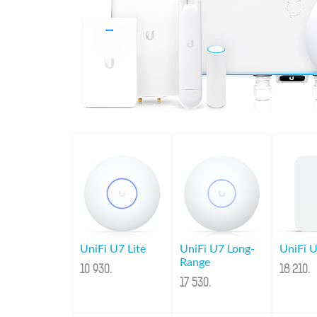
UniFi U7 Lite
UniFi U7 Long-
UniFi U
Range
10 930
.
18 210
.
17 530
.