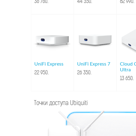
36 760
.
44 350
.
82 990
.
UniFi Express
UniFi Express 7
Cloud 
Ultra
22 950
.
26 350
.
13 650
.
Точки доступа Ubiquiti