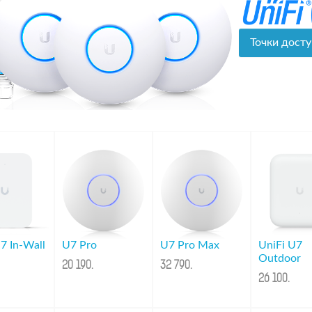
Точки досту
7 In-Wall
U7 Pro
U7 Pro Max
UniFi U7
Outdoor
20 190
.
32 790
.
26 100
.