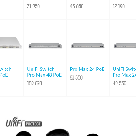
31 950
.
43 650
.
12 190
.
Switch
UniFi Switch
Pro Max 24 PoE
UniFi Swit
 PoE
Pro Max 48 PoE
Pro Max 2
81 550
.
189 870
.
49 550
.