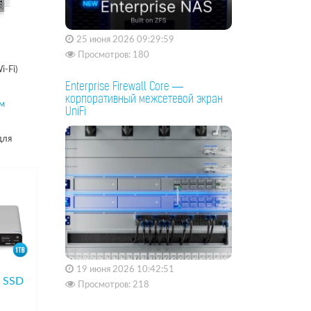
25 июня 2026 09:29:59
Просмотров: 180
-Fi)
Enterprise Firewall Core —
корпоративный межсетевой экран
м
UniFi
для
19 июня 2026 10:42:51
+ SSD
Просмотров: 218