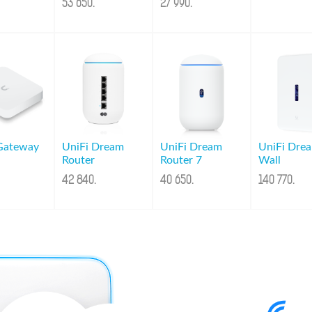
53 650
.
27 990
.
Gateway
UniFi Dream
UniFi Dream
UniFi Dre
Router
Router 7
Wall
42 840
.
40 650
.
140 770
.