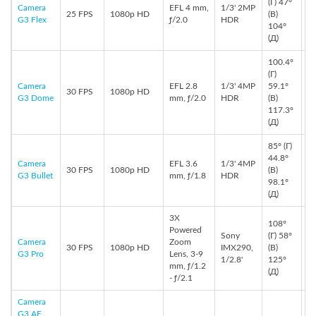
(Г) 47°
Camera
EFL 4 mm,
1/3' 2MP
25 FPS
1080p HD
(В)
G3 Flex
ƒ/2.0
HDR
104°
(Д)
100.4°
(Г)
Camera
EFL 2.8
1/3' 4MP
59.1°
30 FPS
1080p HD
G3 Dome
mm, ƒ/2.0
HDR
(В)
117.3°
(Д)
85° (Г)
44.8°
Camera
EFL 3.6
1/3' 4MP
30 FPS
1080p HD
(В)
G3 Bullet
mm, ƒ/1.8
HDR
98.1°
(Д)
3X
108°
Powered
Sony
(Г) 58°
Camera
Zoom
30 FPS
1080p HD
IMX290,
(В)
G3 Pro
Lens, 3-9
1/2.8'
125°
mm, ƒ/1.2
(Д)
- ƒ/2.1
Camera
G3 AF