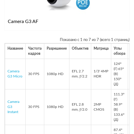
Camera G3 AF
Показано с 1 по 7 из 7 (всего 1 страниц)
Название
Частота
Разрешение
Объектив
Матрица
Углы
Ц
кадров
обзора
124°
(Г) 65°
Camera
EFL 2.7
1/3' 4MP
30 FPS
1080p HD
(В)
G3 Micro
mm, ƒ/2.2
HDR
150°
(Д)
111.3°
(Г)
Camera
EFL 2.8
2MP
58.9°
G3
30 FPS
1080p HD
mm, ƒ/2.0
CMOS
(В)
Instant
133.6°
(Д)
87.4°