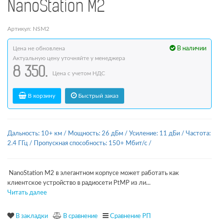
NanoStation M2
Артикул: NSM2
Цена не обновлена
В наличии
Актуальную цену уточняйте у менеджера
8 350.
Цена с учетом НДС
В корзину
Быстрый заказ
Дальность: 10+ км
/
Мощность: 26 дБм
/
Усиление: 11 дБи
/
Частота:
2.4 ГГц
/
Пропускная способность: 150+ Мбит/с
/
NanoStation M2 в элегантном корпусе может работать как
клиентское устройство в радиосети PtMP из ли...
Читать далее
В закладки
В сравнение
Сравнение РП