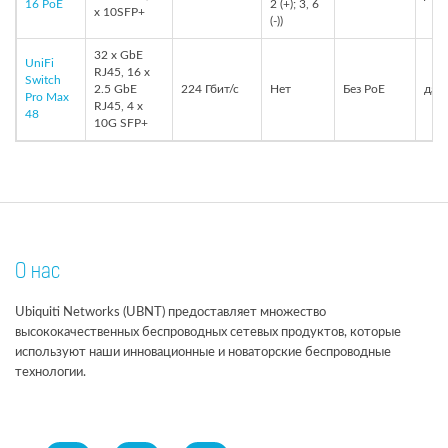
16 PoE
2 (+); 3, 6
x 10SFP+
(-))
32 x GbE
UniFi
RJ45, 16 x
Switch
2.5 GbE
224 Гбит/с
Нет
Без PoE
да, 
Pro Max
RJ45, 4 x
48
10G SFP+
О нас
Ubiquiti Networks (UBNT) предоставляет множество
высококачественных беспроводных сетевых продуктов, которые
используют наши инновационные и новаторские беспроводные
технологии.