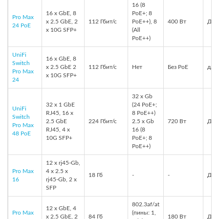
16 (8
16 x GbE, 8
PoE+; 8
Pro Max
x 2.5 GbE, 2
112 Гбит/с
PoE++), 8
400 Вт
Да,
24 PoE
x 10G SFP+
(All
PoE++)
UniFi
16 x GbE, 8
Switch
x 2.5 GbE 2
112 Гбит/с
Нет
Без PoE
да, 
Pro Max
x 10G SFP+
24
32 x Gb
32 x 1 GbE
(24 PoE+;
UniFi
RJ45, 16 x
8 PoE++)
Switch
2.5 GbE
224 Гбит/с
2.5 x Gb
720 Вт
Да
Pro Max
RJ45, 4 x
16 (8
48 PoE
10G SFP+
PoE+; 8
PoE++)
12 x rj45-Gb,
Pro Max
4 x 2.5 x
18 Гб
-
-
Да,
16
rj45-Gb, 2 x
SFP
802.3af/at
12 x GbE, 4
Pro Max
(пины: 1,
x 2.5 GbE, 2
84 Гб
180 Вт
Да,