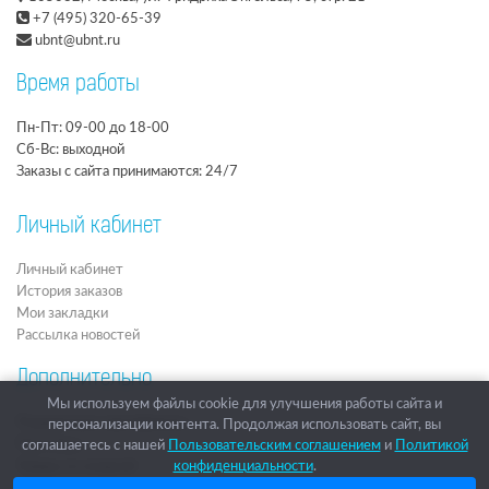
+7 (495) 320-65-39
ubnt@ubnt.ru
Время работы
Пн-Пт: 09-00 до 18-00
Сб-Вс: выходной
Заказы с сайта принимаются: 24/7
Личный кабинет
Личный кабинет
История заказов
Мои закладки
Рассылка новостей
Дополнительно
Мы используем файлы cookie для улучшения работы сайта и
Подарочные сертификаты
персонализации контента. Продолжая использовать сайт, вы
Партнёры
соглашаетесь с нашей
Пользовательским соглашением
и
Политикой
Товары со скидкой
конфиденциальности
.
Архив