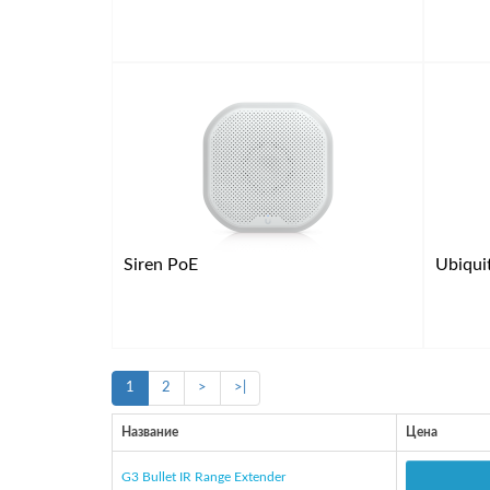
Siren PoE
Ubiquit
1
2
>
>|
Название
Цена
G3 Bullet IR Range Extender