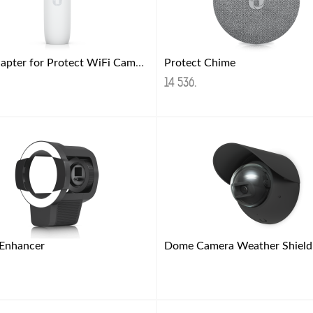
PoE Adapter for Protect WiFi Cameras
Protect Chime
14 536
.
 Enhancer
Dome Camera Weather Shield