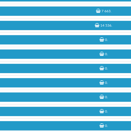
7 663
.
14 536
.
0
.
0
.
0
.
0
.
0
.
0
.
0
.