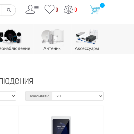
0
0
0
еонаблюдение
Антенны
Аксессуары
блюдения
Показывать: