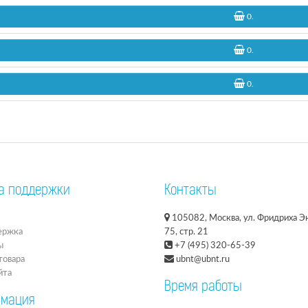
0
.
0
.
0
.
а поддержки
Контакты
105082, Москва, ул. Фридриха Эн
ержка
75, стр. 21
ы
+7 (495) 320-65-39
товара
ubnt@ubnt.ru
йта
Время работы
мация