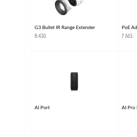
G3 Bullet IR Range Extender
8 430
.
7 663
.
AI Port
AI Pro