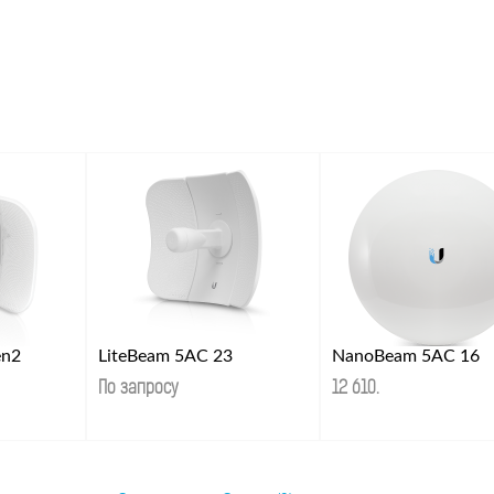
en2
LiteBeam 5AC 23
NanoBeam 5AC 16
По запросу
12 610
.