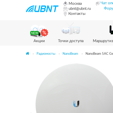
Чат оп
Москва
Фор
ubnt@ubnt.ru
Контакты
Акции
Точки доступа
Маршрутиз
Радиомосты
NanoBeam
NanoBeam 5AC G