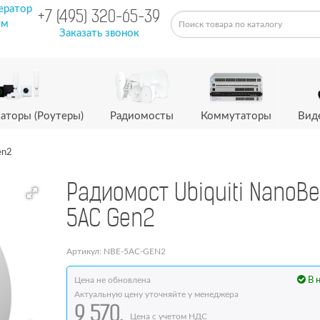
ератор
+7 (495) 320-65-39
ум
Заказать звонок
аторы (Роутеры)
Радиомосты
Коммутаторы
Вид
en2
Радиомост Ubiquiti NanoB
5AC Gen2
Артикул: NBE-5AC-GEN2
Цена не обновлена
В 
Актуальную цену уточняйте у менеджера
9 570.
Цена с учетом НДС