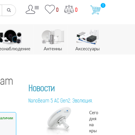
0
0
0
еонаблюдение
Антенны
Аксессуары
eam
Новости
NanoBeam 5 AC Gen2. Эволюция.
Сего
наличии
дня
на
кры