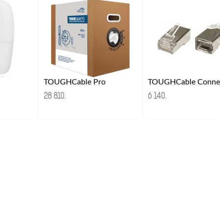
TOUGHCable Pro
28 810
.
6 140
.