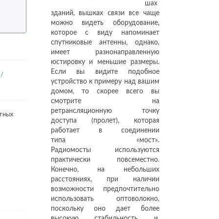
шах
зданий, вышках связи все чаще
можно видеть оборудование,
которое с виду напоминает
спутниковые антенны, однако,
имеет разнонаправленную
юстировку и меньшие размеры.
Если вы видите подобное
/
устройство к примеру над вашим
домом, то скорее всего вы
смотрите на
ретрансляционную точку
тных
доступа (пролет), которая
работает в соединении
типа «мост».
Радиомосты используются
практически повсеместно.
Конечно, на небольших
расстояниях, при наличии
возможности предпочтительно
использовать оптоволокно,
поскольку оно дает более
высокую стабильность и,