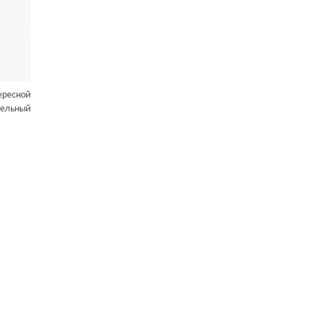
ересной
тельный