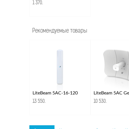
1 370
.
Рекомендуемые товары
LiteBeam 5AC-16-120
LiteBeam 5AC G
13 550
.
10 530
.