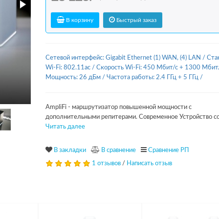
В корзину
Быстрый заказ
Сетевой интерфейс: Gigabit Ethernet (1) WAN, (4) LAN
/
Ста
Wi-Fi: 802.11ac
/
Скорость Wi-Fi: 450 Мбит/с + 1300 Мбит
Мощность: 26 дБм
/
Частота работы: 2.4 ГГц + 5 ГГц
/
AmpliFi - маршрутизатор повышенной мощности с
дополнительными репитерами. Современное Устройство соч
Читать далее
В закладки
В сравнение
Сравнение РП
1 отзывов
/
Написать отзыв