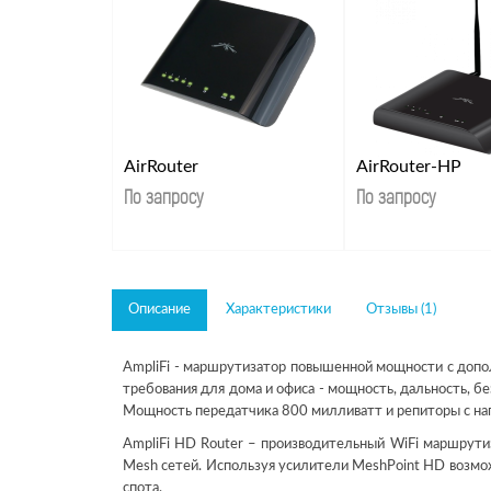
AirRouter
AirRouter-HP
По запросу
По запросу
Описание
Характеристики
Отзывы (1)
AmpliFi - маршрутизатор повышенной мощности с доп
требования для дома и офиса - мощность, дальность, б
Мощность передатчика 800 милливатт и репиторы с нап
AmpliFi HD Router – производительный WiFi маршрутиз
Mesh сетей. Используя усилители MeshPoint HD возмож
спота.