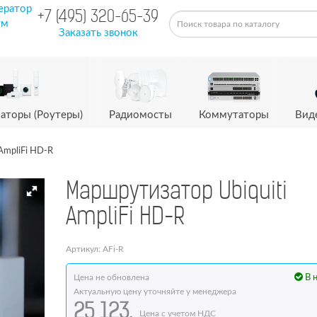
ератор
+7 (495) 320-65-39
ум
Заказать звонок
аторы (Роутеры)
Радиомосты
Коммутаторы
Вид
AmpliFi HD-R
Маршрутизатор Ubiquiti
AmpliFi HD-R
Артикул: AFi-R
Цена не обновлена
В 
Актуальную цену уточняйте у менеджера
25 123.
Цена с учетом НДС