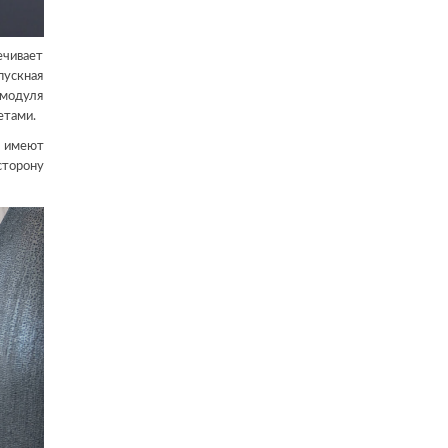
ечивает
пускная
модуля
етами.
е имеют
сторону