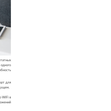
штатных
 одного
обность
орт для
дущем.
 WiFi в
ложений