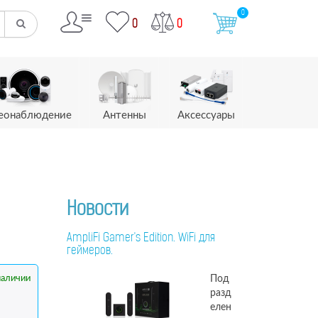
0
0
0
еонаблюдение
Антенны
Аксессуары
Новости
AmpliFi Gamer's Edition. WiFi для
геймеров.
Под
наличии
разд
елен