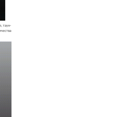
, таун-
ичества