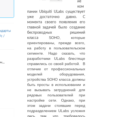
ие
ком
пании
Ubiquiti ULabs
существует
уже достаточно давно. С
момента своего появления его
главной задачей было создание
ндарты
беспроводных решений
/с
/
SOHO, которые
класса
ориентированы, прежде всего,
на работу в пользовательском
сегменте. Надо сказать, что
разработчики ULabs блестяще
...
справились со своей работой. В
отличие от профессиональных
моделей оборудования,
устройства SOHO класса должны
быть просты в использовании и
не вызывать затруднений для
рядовых пользователей при
настройке сети. Однако, при
этом задачи стоявшие перед
подразделением ULabs усложня
лись тем, что требовалось