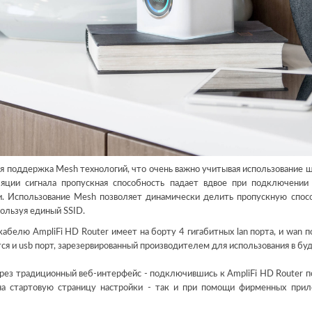
ся поддержка Mesh технологий, что очень важно учитывая использование 
ляции сигнала пропускная способность падает вдвое при подключении
ции. Использование Mesh позволяет динамически делить пропускную спос
ользуя единый SSID.
абелю AmpliFi HD Router имеет на борту 4 гигабитных lan порта, и wan п
ся и usb порт, зарезервированный производителем для использования в бу
ез традиционный веб-интерфейс - подключившись к AmpliFi HD Router по
на стартовую страницу настройки - так и при помощи фирменных при