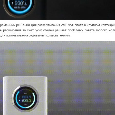
временных решений для развертывания WiFi хот-спота в крупном коттедже
ь расширения за счет усилителей решает проблему охвата любого кол
 для использования рядовыми пользователями.