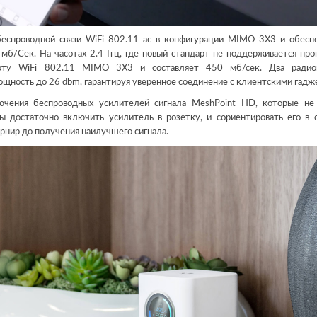
еспроводной связи WiFi 802.11 ac в конфигурации MIMO 3X3 и обесп
мб/Сек. На часотах 2.4 Ггц, где новый стандарт не поддерживается про
дарту WiFi 802.11 MIMO 3X3 и составляет 450 мб/сек. Два радио
щность до 26 dbm, гарантируя уверенное соединение с клиентскими гадж
ючения беспроводных усилителей сигнала MeshPoint HD, которые н
ы достаточно включить усилитель в розетку, и сориентировать его в 
рнир до получения наилучшего сигнала.