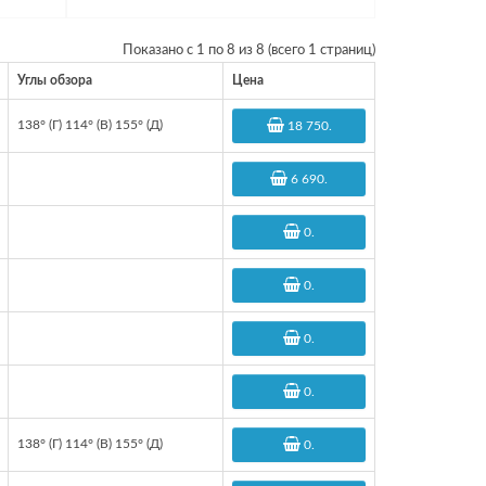
Показано с 1 по 8 из 8 (всего 1 страниц)
Углы обзора
Цена
138° (Г) 114° (В) 155° (Д)
18 750
.
6 690
.
0
.
0
.
0
.
0
.
138° (Г) 114° (В) 155° (Д)
0
.