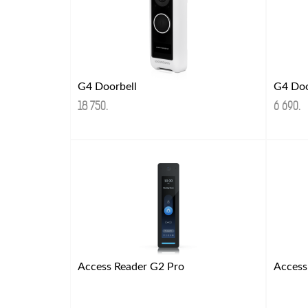
G4 Doorbell
G4 Doo
18 750
.
6 690
.
Access Reader G2 Pro
Access