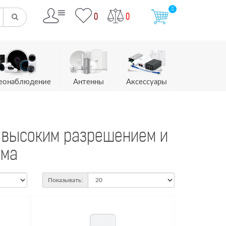
0
0
0
еонаблюдение
Антенны
Аксессуары
с высоким разрешением и
ома
Показывать: