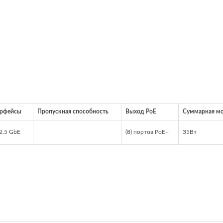
ерфейсы
Пропускная способность
Выход PoE
Суммарная м
 2.5 GbE
(8) портов PoE+
35Вт