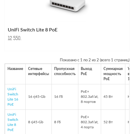
UniFi Switch Lite 8 PoE
12 550
.
Показано с 1 по 2 из 2 (всего 1 страниц)
Название
Сетевые
Пропускная
Выход
Суммарная
Уст
интерфейсы
способность
PoE
мощность
в с
PoE
19"
UniFi
PoE+
Switch
16 rj45-Gb
16 Гб
802.3af/at,
45 Вт
Нет
Lite 16
8 портов
PoE
UniFi
PoE+
Switch
8 rj45-Gb
8 Гб
802.3af/at,
52 Вт
Нет
Lite 8
4 порта
PoE