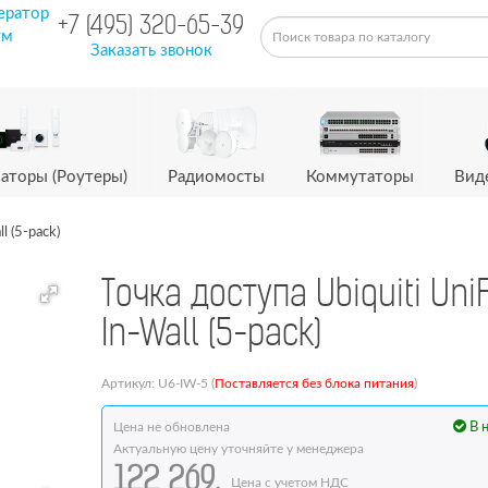
ератор
+7 (495) 320-65-39
ум
Заказать звонок
аторы (Роутеры)
Радиомосты
Коммутаторы
Вид
l (5-pack)
Точка доступа Ubiquiti Uni
In-Wall (5-pack)
Артикул: U6-IW-5 (
Поставляется без блока питания
)
Цена не обновлена
В 
Актуальную цену уточняйте у менеджера
122 269.
Цена с учетом НДС