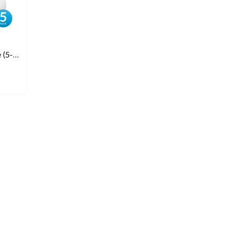
UniFi U6 Long-Range (5-pack)