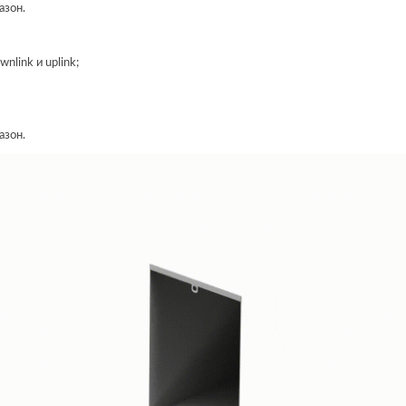
азон.
link и uplink;
азон.