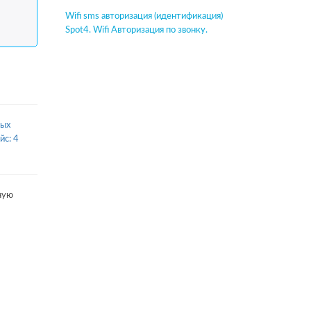
Wifi sms авторизация (идентификация)
Spot4. Wifi Авторизация по звонку.
ных
йс: 4
ную