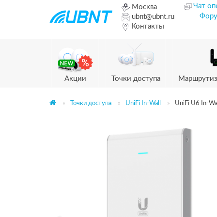
Чат оп
Москва
Фор
ubnt@ubnt.ru
Контакты
Акции
Точки доступа
Маршрутиз
Точки доступа
UniFi In-Wall
UniFi U6 In-Wal