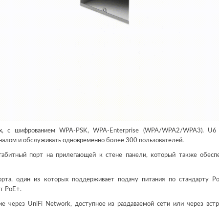
ax, с шифрованием WPA-PSK, WPA-Enterprise (WPA/WPA2/WPA3). U6 
гналом и обслуживать одновременно более 300 пользователей.
габитный порт на прилегающей к стене панели, который также обесп
рта, один из которых поддерживает подачу питания по стандарту P
т PoE+.
ие через UniFi Network, доступное из раздаваемой сети или через вст