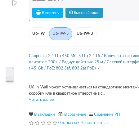
В корзину
Быстрый заказ
U6-IW
U6-IW-5
U6-IW-3
Скорость: 2.4 ГГц 450 Мб, 5 ГГц 2.4 Гб
/
Количество актив
клиентов: 200+
/
Радиус действия: 25 м
/
Сетевой интерфе
rj45-Gb
/
PoE: 802.3af, 803.2at PoE+
/
U6 In-Wall может устанавливаться на стандартную монтаж
коробку или в квадратное отверстие в с...
Читать далее
В закладки
В сравнение
Сравнение РП
0 отзывов
/
Написать отзыв