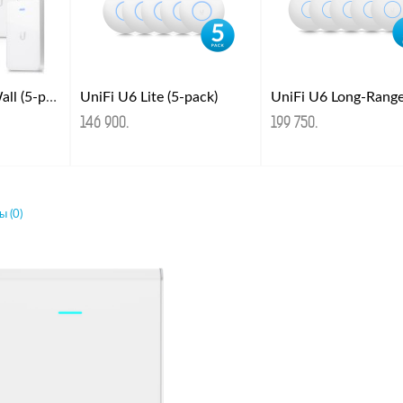
UniFi AP AC In-Wall (5-pack)
UniFi U6 Lite (5-pack)
146 900
.
199 750
.
 (0)