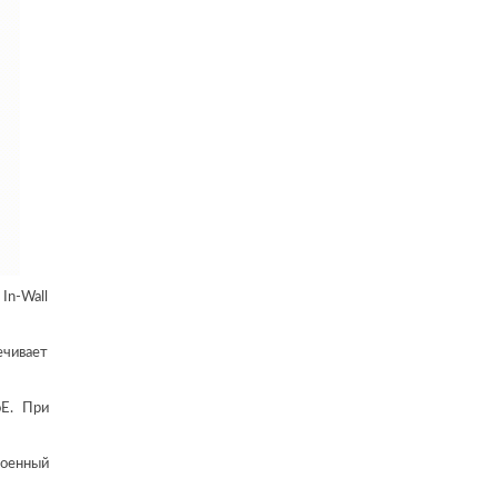
In-Wall
ечивает
oE. При
роенный