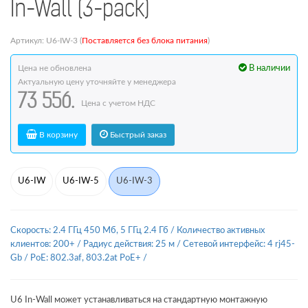
In-Wall (3-pack)
Артикул: U6-IW-3 (
Поставляется без блока питания
)
Цена не обновлена
В наличии
Актуальную цену уточняйте у менеджера
73 556.
Цена с учетом НДС
В корзину
Быстрый заказ
U6-IW
U6-IW-5
U6-IW-3
Скорость: 2.4 ГГц 450 Мб, 5 ГГц 2.4 Гб
/
Количество активных
клиентов: 200+
/
Радиус действия: 25 м
/
Сетевой интерфейс: 4 rj45-
Gb
/
PoE: 802.3af, 803.2at PoE+
/
U6 In-Wall может устанавливаться на стандартную монтажную