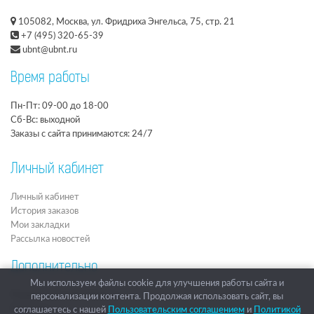
105082, Москва, ул. Фридриха Энгельса, 75, стр. 21
+7 (495) 320-65-39
ubnt@ubnt.ru
Время работы
Пн-Пт: 09-00 до 18-00
Сб-Вс: выходной
Заказы с сайта принимаются: 24/7
Личный кабинет
Личный кабинет
История заказов
Мои закладки
Рассылка новостей
Дополнительно
Мы используем файлы cookie для улучшения работы сайта и
Подарочные сертификаты
персонализации контента. Продолжая использовать сайт, вы
Партнёры
соглашаетесь с нашей
Пользовательским соглашением
и
Политикой