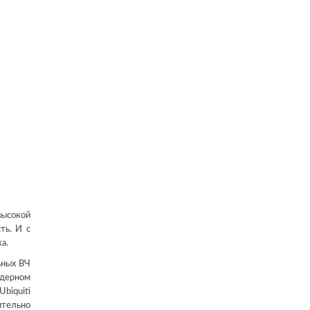
ысокой
ть. И с
а.
ьных ВЧ
идерном
biquiti
ительно