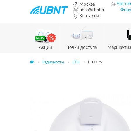
Чат оп
Москва
Фор
ubnt@ubnt.ru
Контакты
Акции
Точки доступа
Маршрутиз
Радиомосты
LTU
LTU Pro