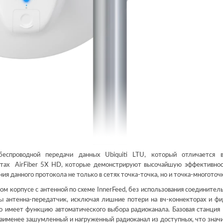
еспроводной передачи данных Ubiquiti LTU, который отличается в
стах AirFiber 5X HD, которые демонстрируют высочайшую эффективнос
я данного протокола не только в сетях точка-точка, но и точка-многоточк
ом корпусе с антенной по схеме InnerFeed, без использования соединител
мы антенна-передатчик, исключая лишние потери на вч-коннекторах и ф
 имеет функцию автоматического выбора радиоканала. Базовая станция U
наименее зашумленный и нагруженный радиоканал из доступных, что знач