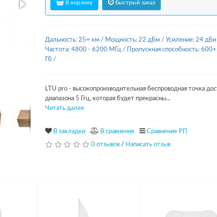
В корзину
Быстрый заказ
Дальность: 25+ км
/
Мощность: 22 дБм
/
Усиление: 24 дБи
Частота: 4800 - 6200 МГц
/
Пропускная способность: 600+
Гб
/
LTU pro - высокопроизводительная беспроводная точка дос
диапазона 5 Ггц, которая будет прекрасны...
Читать далее
В закладки
В сравнение
Сравнение РП
0 отзывов
/
Написать отзыв