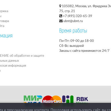
105082, Москва, ул. Фридриха Эн
ержка
75, стр. 21
ы
+7 (495) 320-65-39
товара
ubnt@ubnt.ru
йта
Время работы
мация
Пн-Пт: 09-00 до 18-00
Сб-Вс: выходной
Заказы с сайта принимаются: 24/7
ИЕ об обработке и защите
льных данных
ская информация
а
а и персонализации контента. Продолжая использовать сайт, вы с