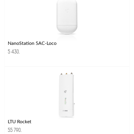
NanoStation 5AC-Loco
5 430
.
LTU Rocket
55 790
.