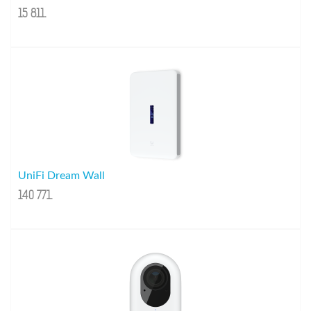
15 811
.
UniFi Dream Wall
140 771
.