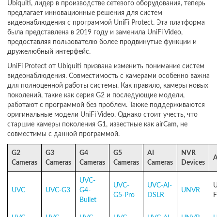
Ubiquiti, лидер в производстве сетевого оборудования, теперь
предлагает инновационные решения для систем
видеонаблюдения с программой UniFi Protect. Эта платформа
была представлена в 2019 году и заменила UniFi Video,
предоставляя пользователю более продвинутые функции и
дружелюбный интерфейс.
UniFi Protect от Ubiquiti призвана изменить понимание систем
видеонаблюдения. Совместимость с камерами особенно важна
для полноценной работы системы. Как правило, камеры новых
поколений, такие как серия G2 и последующие модели,
работают с программой без проблем. Также поддерживаются
оригинальные модели UniFi Video. Однако стоит учесть, что
старшие камеры поколения G1, известные как airCam, не
совместимы с данной программой.
G2
G3
G4
G5
AI
NVR
A
Cameras
Cameras
Cameras
Cameras
Cameras
Devices
UVC-
UVC-
UVC-AI-
U
UVC
UVC-G3
G4-
UNVR
G5-Pro
DSLR
F
Bullet