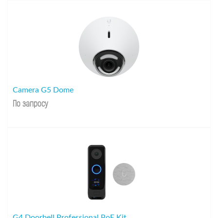
Camera G5 Dome
По запросу
G4 Doorbell Professional PoE Kit