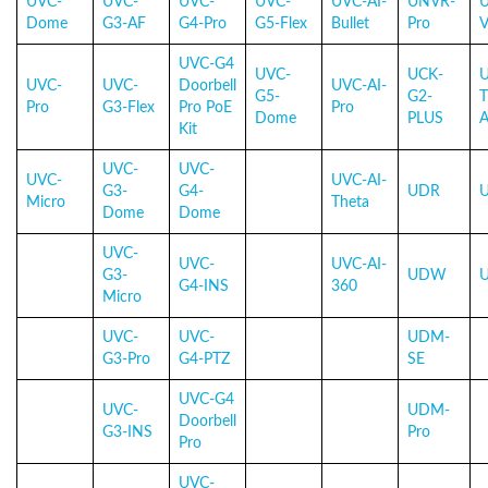
UVC-
UVC-
UVC-
UVC-
UVC-AI-
UNVR-
U
Dome
G3-AF
G4-Pro
G5-Flex
Bullet
Pro
UVC-G4
UVC-
UCK-
U
UVC-
UVC-
Doorbell
UVC-AI-
G5-
G2-
T
Pro
G3-Flex
Pro PoE
Pro
Dome
PLUS
A
Kit
UVC-
UVC-
UVC-
UVC-AI-
G3-
G4-
UDR
U
Micro
Theta
Dome
Dome
UVC-
UVC-
UVC-AI-
G3-
UDW
U
G4-INS
360
Micro
UVC-
UVC-
UDM-
G3-Pro
G4-PTZ
SE
UVC-G4
UVC-
UDM-
Doorbell
G3-INS
Pro
Pro
UVC-