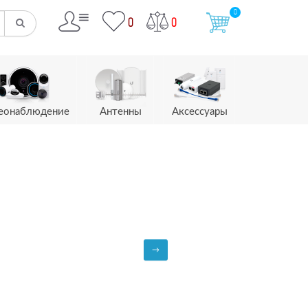
0
0
0
еонаблюдение
Антенны
Аксессуары
→