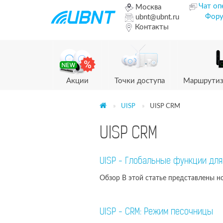
Чат оп
Москва
Фор
ubnt@ubnt.ru
Контакты
Акции
Точки доступа
Маршрутиз
UISP
UISP CRM
UISP CRM
UISP - Глобальные функции для
Обзор В этой статье представлены н
UISP - CRM: Режим песочницы