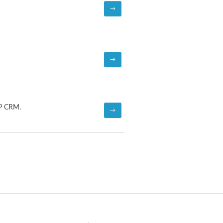
→
→
P CRM.
→