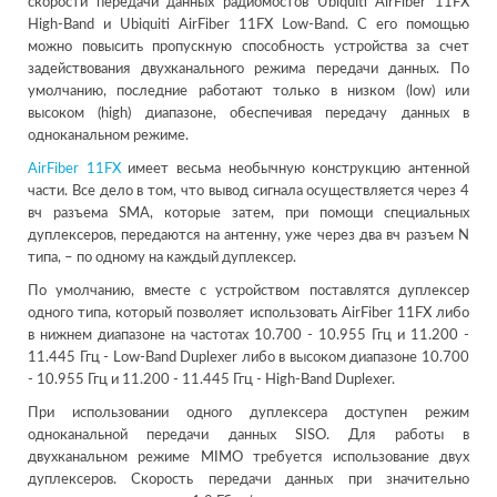
скорости передачи данных радиомостов Ubiquiti AirFiber 11FX
High-Band и Ubiquiti AirFiber 11FX Low-Band. С его помощью
можно повысить пропускную способность устройства за счет
задействования двухканального режима передачи данных. По
умолчанию, последние работают только в низком (low) или
высоком (high) диапазоне, обеспечивая передачу данных в
одноканальном режиме.
AirFiber 11FX
имеет весьма необычную конструкцию антенной
части. Все дело в том, что вывод сигнала осуществляется через 4
вч разъема SMA, которые затем, при помощи специальных
дуплексеров, передаются на антенну, уже через два вч разъем N
типа, – по одному на каждый дуплексер.
По умолчанию, вместе с устройством поставлятся дуплексер
одного типа, который позволяет использовать AirFiber 11FX либо
в нижнем диапазоне на частотах 10.700 - 10.955 Ггц и 11.200 -
11.445 Ггц - Low-Band Duplexer либо в высоком диапазоне 10.700
- 10.955 Ггц и 11.200 - 11.445 Ггц - High-Band Duplexer.
При использовании одного дуплексера доступен режим
одноканальной передачи данных SISO. Для работы в
двухканальном режиме MIMO требуется использование двух
дуплексеров. Скорость передачи данных при значительно