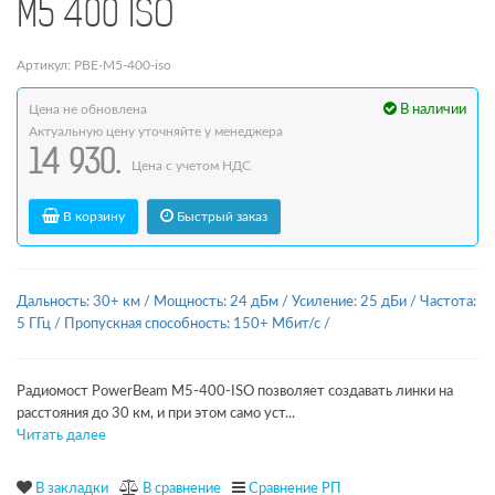
M5 400 ISO
Артикул: PBE-M5-400-iso
Цена не обновлена
В наличии
Актуальную цену уточняйте у менеджера
14 930.
Цена с учетом НДС
В корзину
Быстрый заказ
Дальность: 30+ км
/
Мощность: 24 дБм
/
Усиление: 25 дБи
/
Частота:
5 ГГц
/
Пропускная способность: 150+ Мбит/с
/
Радиомост PowerBeam M5-400-ISO позволяет создавать линки на
расстояния до 30 км, и при этом само уст...
Читать далее
В закладки
В сравнение
Сравнение РП