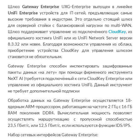
Шлюз
Gateway Enterprise
UXG-Enterprise выпущен в линейке
UniFi Enterprise
устройств для IT-сетей, предъявляющих самые
высокие требования в индустрии. Это отдельно стоящий шлюз
для серверной стойки с балансировкой нагрузки по multi-WAN.
Шлюз поддерживает управление из подключённого
CloudKey
, из
официального хостинга UniFi или из UniFi Network Server версии
8.3.32 или новее. Благодаря возможности управления из облака,
приобретение устройства CloudKey для управления шлюзом
становится не обязательным.
Gateway Enterprise способен инспектировать зашифрованные
пакеты данных «на лету» при помощи фирменного инструмента
NeXT AI (требуется подключённый к сети CloudKey Enterprise или
управление из официального хостинга UniFi). Данный инструмент
не требует дополнительной подписки
Обработка данных на Gateway Enterprise осуществляется 18-
ядерным ARM-процессором, работающим на частоте 2 ГГц с 16 ГБ
RAM поколения DDR4. Вычислительная мощность позволяет
осуществлять маршрутизацию с пропускной способностью
23,5 Гбит/с, или 12,5 Гбит/с, если используются функции IDS/IPS.
Набор сетевых интерфейсов Gateway Enterprise: