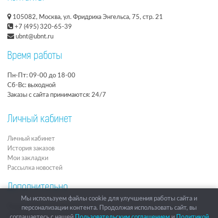
105082, Москва, ул. Фридриха Энгельса, 75, стр. 21
+7 (495) 320-65-39
ubnt@ubnt.ru
Время работы
Пн-Пт: 09-00 до 18-00
Сб-Вс: выходной
Заказы с сайта принимаются: 24/7
Личный кабинет
Личный кабинет
История заказов
Мои закладки
Рассылка новостей
Дополнительно
Мы используем файлы cookie для улучшения работы сайта и
Подарочные сертификаты
персонализации контента. Продолжая использовать сайт, вы
Партнёры
соглашаетесь с нашей
Пользовательским соглашением
и
Политикой