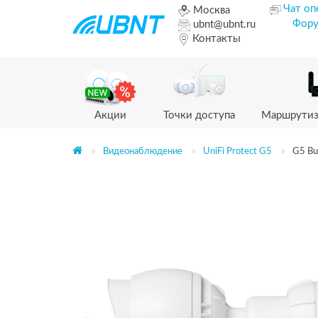
Чат оп
Москва
Фор
ubnt@ubnt.ru
Контакты
Акции
Точки доступа
Маршрутиз
Видеонаблюдение
UniFi Protect G5
G5 Bul