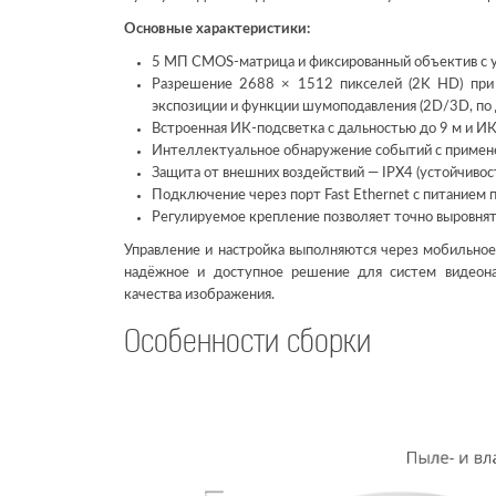
Основные характеристики:
5 МП CMOS-матрица и фиксированный объектив с уг
Разрешение 2688 × 1512 пикселей (2K HD) при 3
экспозиции и функции шумоподавления (2D/3D, по 
Встроенная ИК-подсветка с дальностью до 9 м и ИК
Интеллектуальное обнаружение событий с примене
Защита от внешних воздействий — IPX4 (устойчивост
Подключение через порт Fast Ethernet с питанием п
Регулируемое крепление позволяет точно выровнять
Управление и настройка выполняются через мобильно
надёжное и доступное решение для систем видеона
качества изображения.
Особенности сборки