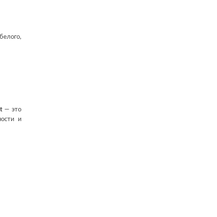
белого,
t
— это
ности и