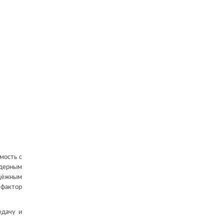
мость с
ядерным
адёжным
-фактор
едачу и