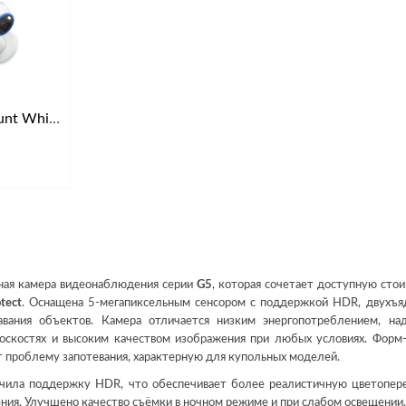
Camera Dual Mount White
ная камера видеонаблюдения серии
G5
, которая сочетает доступную стои
otect
. Оснащена 5-мегапиксельным сенсором с поддержкой HDR, двухъ
авания объектов. Камера отличается низким энергопотреблением, н
оскостях и высоким качеством изображения при любых условиях. Форм
ет проблему запотевания, характерную для купольных моделей.
чила поддержку HDR, что обеспечивает более реалистичную цветопер
ия. Улучшено качество съёмки в ночном режиме и при слабом освещении.