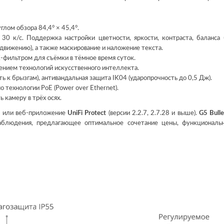
лом обзора 84,4° × 45,4°.
0 к/с. Поддержка настройки цветности, яркости, контраста, баланса 
движению), а также маскирование и наложение текста.
-фильтром для съёмки в тёмное время суток.
нием технологий искусственного интеллекта.
ь к брызгам), антивандальная защита IK04 (ударопрочность до 0,5 Дж).
о технологии PoE (Power over Ethernet).
 камеру в трёх осях.
е или веб-приложение
UniFi Protect
(версии 2.2.7, 2.7.28 и выше).
G5 Bulle
блюдения, предлагающее оптимальное сочетание цены, функциональ