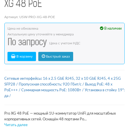
XG 48 PoE
Артикул: USW-PRO-XG-48-POE
Цена не обновлена
В наличии
Актуальную цену уточняйте у менеджера
По запросу
Цена с учетом НДС
В корзину
Быстрый заказ
Сетевые интерфейсы: 16 x 2.5 GbE RJ45, 32 x 10 GbE RJ45, 4 x 25G
SFP28
/
Пропускная способность: 920 Гбит/с
/
Выход PoE: 48 x
PoE+++
/
Суммарная мощность PoE: 1080Вт
/
Установка в стойку 19":
да
/
Pro XG 48 PoE — мощный 1U-коммутатор UniFi для масштабных
корпоративных сетей. Оснащён 48 портами Po...
Читать далее