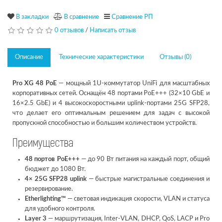
В закладки
В сравнение
Сравнение РП
0 отзывов
/
Написать отзыв
Описание
Технические характеристики
Отзывы (0)
Pro XG 48 PoE
— мощный 1U-коммутатор UniFi для масштабных
корпоративных сетей. Оснащён 48 портами PoE+++ (32×10 GbE и
16×2.5 GbE) и 4 высокоскоростными uplink-портами 25G SFP28,
что делает его оптимальным решением для задач с высокой
пропускной способностью и большим количеством устройств.
Преимущества
48 портов PoE+++
— до 90 Вт питания на каждый порт, общий
бюджет до 1080 Вт.
4× 25G SFP28 uplink
— быстрые магистральные соединения и
резервирование.
Etherlighting™
— световая индикация скорости, VLAN и статуса
для удобного контроля.
Layer 3
— маршрутизация, Inter-VLAN, DHCP, QoS, LACP и Pro