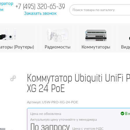
ератор
+7 (495) 320-65-39
ум
Заказать звонок
аторы (Роутеры)
Радиомосты
Коммутаторы
Вид
Коммутатор Ubiquiti UniFi 
XG 24 PoE
Артикул: USW-PRO-XG-24-POE
Цена не обновлена
В 
Актуальную цену уточняйте у менеджера
По запросу
Цена с учетом НДС