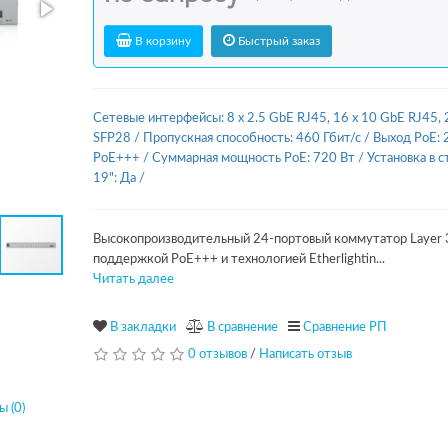
В корзину
Быстрый заказ
Сетевые интерфейсы: 8 x 2.5 GbE RJ45, 16 x 10 GbE RJ45, 
SFP28
/
Пропускная способность: 460 Гбит/с
/
Выход PoE: 
PoE+++
/
Суммарная мощность PoE: 720 Вт
/
Установка в с
19": Да
/
Высокопроизводительный 24-портовый коммутатор Layer 
поддержкой PoE+++ и технологией Etherlightin...
Читать далее
В закладки
В сравнение
Сравнение РП
0 отзывов
/
Написать отзыв
 (0)