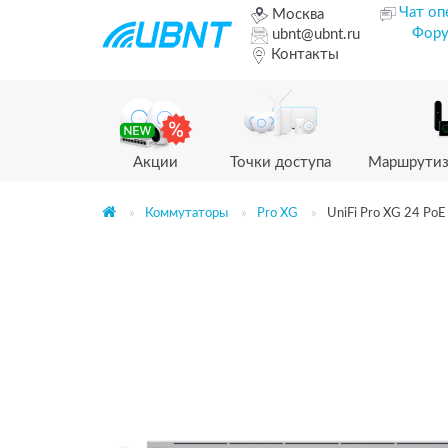
Чат оп
Москва
Фор
ubnt@ubnt.ru
Контакты
Акции
Точки доступа
Маршрутиз
Коммутаторы
Pro XG
UniFi Pro XG 24 PoE