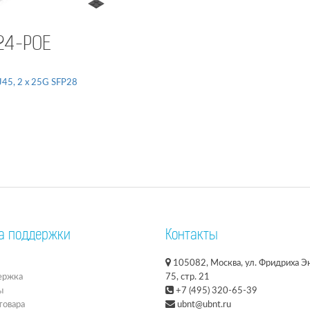
24-POE
RJ45, 2 x 25G SFP28
а поддержки
Контакты
105082, Москва, ул. Фридриха Эн
ержка
75, стр. 21
ы
+7 (495) 320-65-39
товара
ubnt@ubnt.ru