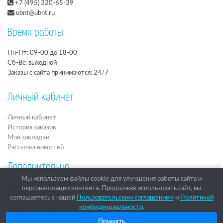
+7 (495) 320-65-39
ubnt@ubnt.ru
Время работы
Пн-Пт: 09-00 до 18-00
Сб-Вс: выходной
Заказы с сайта принимаются: 24/7
Личный кабинет
Личный кабинет
История заказов
Мои закладки
Рассылка новостей
Дополнительно
Мы используем файлы cookie для улучшения работы сайта и
Подарочные сертификаты
персонализации контента. Продолжая использовать сайт, вы
Партнёры
соглашаетесь с нашей
Пользовательским соглашением
и
Политикой
Товары со скидкой
конфиденциальности
.
Архив
Принять