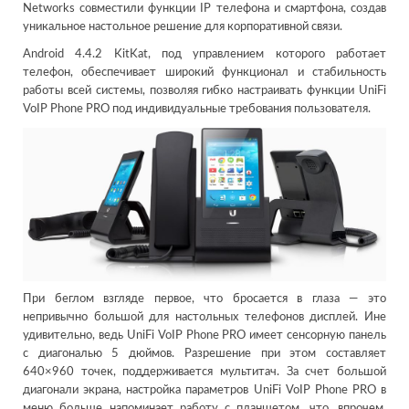
Networks совместили функции IP телефона и смартфона, создав
уникальное настольное решение для корпоративной связи.
Android 4.4.2 KitKat, под управлением которого работает
телефон, обеспечивает широкий функционал и стабильность
работы всей системы, позволяя гибко настраивать функции UniFi
VoIP Phone PRO под индивидуальные требования пользователя.
При беглом взгляде первое, что бросается в глаза — это
непривычно большой для настольных телефонов дисплей. Ине
удивительно, ведь UniFi VoIP Phone PRO имеет сенсорную панель
с диагональю 5 дюймов. Разрешение при этом составляет
640×960 точек, поддерживается мультитач. За счет большой
диагонали экрана, настройка параметров UniFi VoIP Phone PRO в
меню больше напоминает работу с планшетом, что, впрочем,