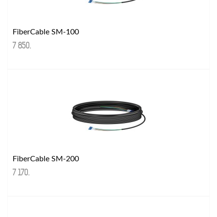
FiberCable SM-100
7 850
.
FiberCable SM-200
7 170
.