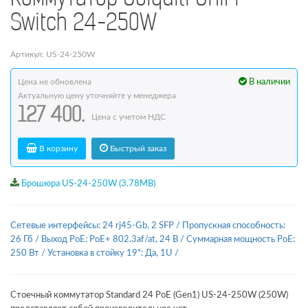
Switch 24-250W
Артикул: US-24-250W
Цена не обновлена
В наличии
Актуальную цену уточняйте у менеджера
127 400.
Цена с учетом НДС
В корзину
Быстрый заказ
Брошюра US-24-250W (3.78MB)
Сетевые интерфейсы: 24 rj45-Gb, 2 SFP
/
Пропускная способность:
26 Гб
/
Выход PoE: PoE+ 802.3af/at, 24 В
/
Суммарная мощность PoE:
250 Вт
/
Установка в стойку 19": Да, 1U
/
Стоечный коммутатор Standard 24 PoE (Gen1) US-24-250W (250W)