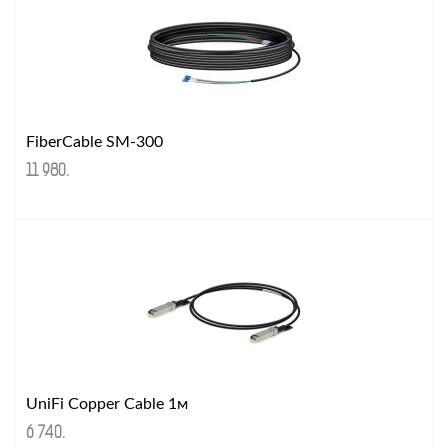
FiberCable SM-300
11 980
.
UniFi Copper Cable 1м
6 740
.