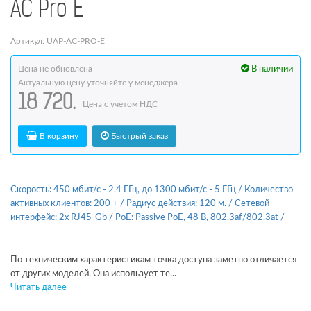
AC Pro E
Артикул: UAP-AC-PRO-E
Цена не обновлена
В наличии
Актуальную цену уточняйте у менеджера
18 720.
Цена с учетом НДС
В корзину
Быстрый заказ
Скорость: 450 мбит/с - 2.4 ГГц, до 1300 мбит/с - 5 ГГц
/
Количество
активных клиентов: 200 +
/
Радиус действия: 120 м.
/
Сетевой
интерфейс: 2х RJ45-Gb
/
PoE: Passive PoE, 48 B, 802.3af/802.3at
/
По техническим характеристикам точка доступа заметно отличается
от других моделей. Она использует те...
Читать далее