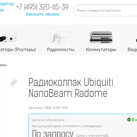
ератор
+7 (495) 320-65-39
ум
Заказать звонок
аторы (Роутеры)
Радиомосты
Коммутаторы
Вид
ome
Радиоколпак Ubiquiti
NanoBeam Radome
Артикул: NBE-RAD-400
Цена не обновлена
В 
Актуальную цену уточняйте у менеджера
По запросу
Цена с учетом НДС