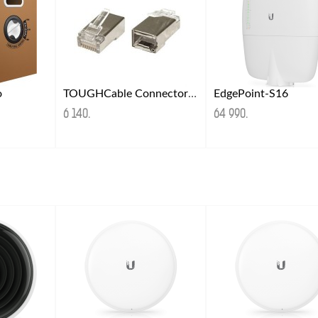
o
TOUGHCable Connectors 100 шт
EdgePoint-S16
6 140
.
64 990
.