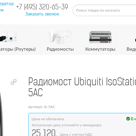
ератор
+7 (495) 320-65-39
ум
Заказать звонок
аторы (Роутеры)
Радиомосты
Коммутаторы
Вид
Радиомост Ubiquiti IsoStat
5AC
Артикул: IS-5AC
Цена не обновлена
В 
Актуальную цену уточняйте у менеджера
25 120.
Цена с учетом НДС