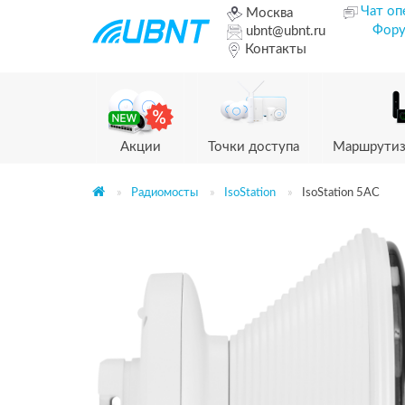
Чат оп
Москва
Фор
ubnt@ubnt.ru
Контакты
Акции
Точки доступа
Маршрутиз
Радиомосты
IsoStation
IsoStation 5AC