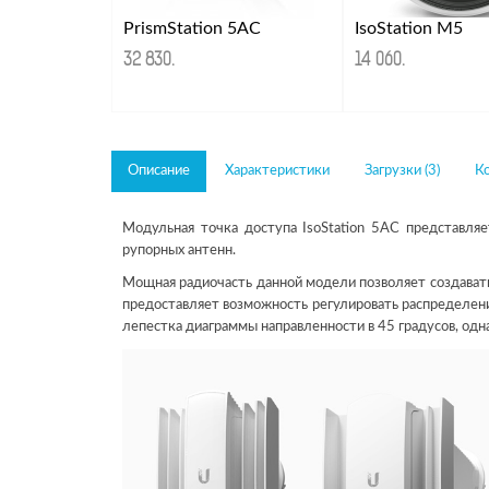
PrismStation 5AC
IsoStation M5
32 830
.
14 060
.
Описание
Характеристики
Загрузки (3)
К
Модульная точка доступа IsoStation 5AC представля
рупорных антенн.
Мощная радиочасть данной модели позволяет создавать
предоставляет возможность регулировать распределени
лепестка диаграммы направленности в 45 градусов, од