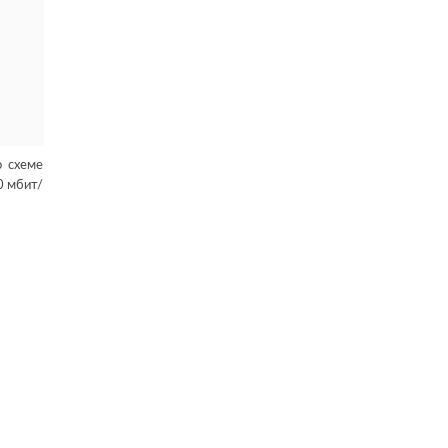
о схеме
0 мбит/