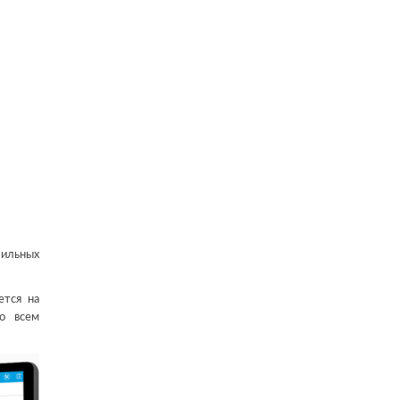
бильных
ется на
ко всем