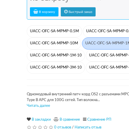
В корзину
Быстрый заказ
UACC-OFC-SA-MPMP-0.5M
UACC-OFC-SA-MPMP-0
UACC-OFC-SA-MPMP-10M
UACC-OFC-SA-MPMP-1
UACC-OFC-SA-MPMP-1M-10
UACC-OFC-SA-MPMP
UACC-OFC-SA-MPMP-3M-10
UACC-OFC-SA-MPMP
Одномодовый внутренний патч-корд OS2 с разъемами MP
Type B APC для 100G сетей. Тип волокна...
Читать далее
В закладки
В сравнение
Сравнение РП
0 отзывов
/
Написать отзыв