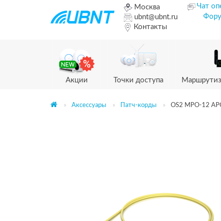
Чат оп
Москва
Фор
ubnt@ubnt.ru
Контакты
Акции
Точки доступа
Маршрутиз
Аксессуары
Патч-корды
OS2 MPO-12 APC 