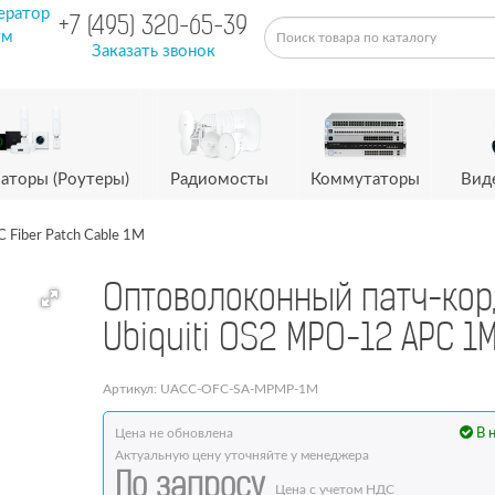
ератор
+7 (495) 320-65-39
ум
Заказать звонок
аторы (Роутеры)
Радиомосты
Коммутаторы
Вид
Fiber Patch Cable 1M
Оптоволоконный патч-кор
Ubiquiti OS2 MPO-12 APC 1
Артикул: UACC-OFC-SA-MPMP-1M
Цена не обновлена
В 
Актуальную цену уточняйте у менеджера
По запросу
Цена с учетом НДС