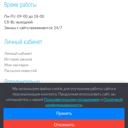
Время работы
Пн-Пт: 09-00 до 18-00
Сб-Вс: выходной
Заказы с сайта принимаются: 24/7
Личный кабинет
Личный кабинет
История заказов
Мои закладки
Рассылка новостей
Дополнительно
Мы используем файлы cookie для улучшения работы сайта и
Подарочные сертификаты
персонализации контента. Продолжая использовать сайт, вы
Партнёры
соглашаетесь с нашей
Пользовательским соглашением
и
Политикой
Товары со скидкой
конфиденциальности
.
Архив
Принять
Новости
Отклонить