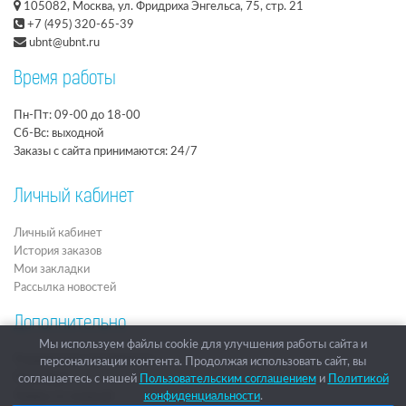
105082, Москва, ул. Фридриха Энгельса, 75, стр. 21
+7 (495) 320-65-39
ubnt@ubnt.ru
Время работы
Пн-Пт: 09-00 до 18-00
Сб-Вс: выходной
Заказы с сайта принимаются: 24/7
Личный кабинет
Личный кабинет
История заказов
Мои закладки
Рассылка новостей
Дополнительно
Мы используем файлы cookie для улучшения работы сайта и
Подарочные сертификаты
персонализации контента. Продолжая использовать сайт, вы
Партнёры
соглашаетесь с нашей
Пользовательским соглашением
и
Политикой
Товары со скидкой
конфиденциальности
.