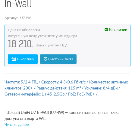
In-Wall
Артикул: U7-IW
Цена не обновлена
В наличии
Актуальную цену уточняйте у менеджера
18 210.
Цена с учетом НДС
В корзину
Быстрый заказ
Частота: 5/2.4 ГГц
/
Скорость: 4.3/0.6 Гбит/с
/
Количество активных
клиентов: 200+
/
Радиус действия: 115 m²
/
Усиление: 8/4 дБи
/
Сетевой интерфейс: 1 rj45-2.5Gb
/
PoE: PoE/PoE+
/
Ubiquiti UniFi U7 In-Wall (U7-IW) — компактная настенная точка
доступа стандарта Wi...
Читать далее