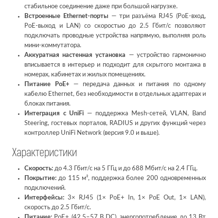
стабильное соединение даже при большой нагрузке.
Встроенные Ethernet-порты
— три разъёма RJ45 (PoE-вход,
PoE-выход и LAN) со скоростью до 2.5 Гбит/с позволяют
подключать проводные устройства напрямую, выполняя роль
мини-коммутатора.
Аккуратная настенная установка
— устройство гармонично
вписывается в интерьер и подходит для скрытого монтажа в
номерах, кабинетах и жилых помещениях.
Питание PoE+
— передача данных и питания по одному
кабелю Ethernet, без необходимости в отдельных адаптерах и
блоках питания.
Интеграция с UniFi
— поддержка Mesh-сетей, VLAN, Band
Steering, гостевых порталов, RADIUS и других функций через
контроллер UniFi Network (версия 9.0 и выше).
Характеристики
Скорость:
до 4.3 Гбит/с на 5 ГГц и до 688 Мбит/с на 2.4 ГГц.
Покрытие:
до 115 м², поддержка более 200 одновременных
подключений.
Интерфейсы:
3× RJ45 (1× PoE+ In, 1× PoE Out, 1× LAN),
скорость до 2.5 Гбит/с.
Питание:
PoE+ (42.5–57 В DC), энергопотребление до 13 Вт