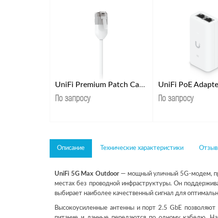
UniFi Premium Patch Cable Outdoor 1М
UniFi PoE Adapt
По запросу
По запросу
Описание
Технические характеристики
Отзывы
UniFi 5G Max Outdoor
— мощный уличный 5G-модем, пре
местах без проводной инфраструктуры. Он поддержив
выбирает наиболее качественный сигнал для оптимальн
Высокоусиленные антенны и порт 2.5 GbE позволяют 
питание и данные передаются по одному кабелю. Н