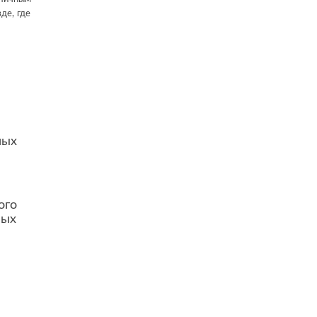
де, где
ных
ого
ных