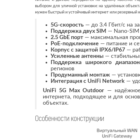
выбором для уличной установки: на удалённых объект
нужен быстрый и устойчивый интернет или резервный к
5G-скорость
— до 3.4 Гбит/с на з
Поддержка двух SIM
— Nano-SIM 
2.5 GbE порт
— максимальная про
PoE-подключение
— питание и се
Корпус с защитой IPX6/IP67
— раб
Усиленные антенны
— стабильный
Поддержка широкого диапазон
регионов
Продуманный монтаж
— установк
Интеграция с UniFi Network
— удо
UniFi 5G Max Outdoor
— надёжное 
интернета, подходящее и для основ
объектах.
Особенности конструкции