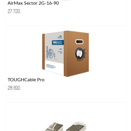
AirMax Sector 2G-16-90
27 720
.
TOUGHCable Pro
28 810
.