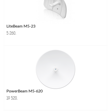
LiteBeam M5-23
5 260
.
PowerBeam M5-620
19 520
.