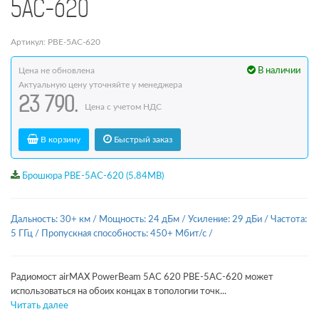
5AC-620
Артикул: PBE-5AC-620
Цена не обновлена
В наличии
Актуальную цену уточняйте у менеджера
23 790.
Цена с учетом НДС
В корзину
Быстрый заказ
Брошюра PBE-5AC-620 (5.84MB)
Дальность: 30+ км
/
Мощность: 24 дБм
/
Усиление: 29 дБи
/
Частота:
5 ГГц
/
Пропускная способность: 450+ Мбит/с
/
Радиомост airMAX PowerBeam 5AC 620 PBE-5AC-620 может
использоваться на обоих концах в топологии точк...
Читать далее