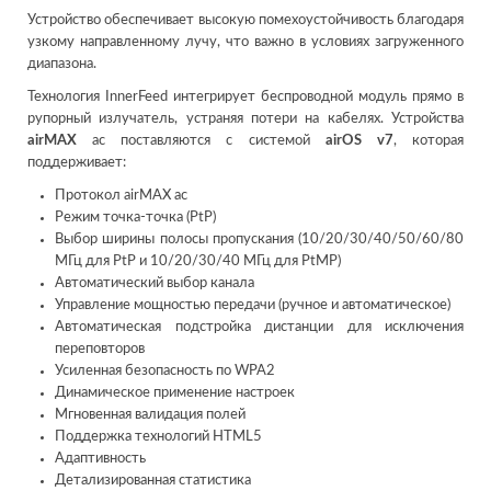
Устройство обеспечивает высокую помехоустойчивость благодаря
узкому направленному лучу, что важно в условиях загруженного
диапазона.
Технология InnerFeed интегрирует беспроводной модуль прямо в
рупорный излучатель, устраняя потери на кабелях. Устройства
airMAX
ac поставляются с системой
airOS v7
, которая
поддерживает:
Протокол airMAX ac
Режим точка-точка (PtP)
Выбор ширины полосы пропускания (10/20/30/40/50/60/80
МГц для PtP и 10/20/30/40 МГц для PtMP)
Автоматический выбор канала
Управление мощностью передачи (ручное и автоматическое)
Автоматическая подстройка дистанции для исключения
переповторов
Усиленная безопасность по WPA2
Динамическое применение настроек
Мгновенная валидация полей
Поддержка технологий HTML5
Адаптивность
Детализированная статистика