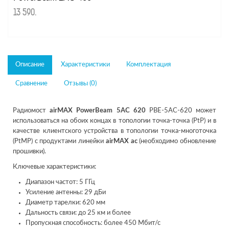
13 590
.
Описание
Характеристики
Комплектация
Сравнение
Отзывы (0)
Радиомост
airMAX PowerBeam 5AC 620
PBE-5AC-620 может
использоваться на обоих концах в топологии точка-точка (PtP) и в
качестве клиентского устройства в топологии точка-многоточка
(PtMP) с продуктами линейки
airMAX ac
(необходимо обновление
прошивки).
Ключевые характеристики:
Диапазон частот: 5 ГГц
Усиление антенны: 29 дБи
Диаметр тарелки: 620 мм
Дальность связи: до 25 км и более
Пропускная способность: более 450 Мбит/с