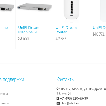
hine
UniFi Dream
UniFi Dream
UniFi D
Machine SE
Router
140 771
.
53 650
.
42 837
.
а поддержки
Контакты
105082, Москва, ул. Фридриха Эн
ержка
75, стр. 21
ы
+7 (495) 320-65-39
товара
ubnt@ubnt.ru