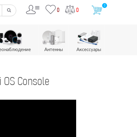
0
0
0
еонаблюдение
Антенны
Аксессуары
i OS Console