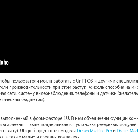
чтобы пользователи могли работать с UniFi OS и другими специали
атели производительности при этом растут. Консоль способна на мн
чая сети, систему видеонаблюдения, телефоны и датчики (желатель
гетическим бюджетом).
 выполненный в форм-факторе 1U. В нем объединены функции комм
мы хранения. Также поддерживается установка резервных модулей 
ю плату). Ubiquiti предлагает модели
и
Dream Machine Pro
Dream Machi
х, а также малых и средних компаниях.