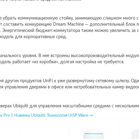
те убрать коммуникационную стойку, занимающую слишком много с
т составить конкуренцию Dream Machine — дополнительный блок пи
 Энергетический бюджет коммутатора также можно увеличить за сч
 модель для корпоративных сред.
начального уровня. В нее встроены высокопроизводительный модуль
ель работает «из коробки», долгая настройка не требуется.
я других продуктов UniFi к уже развернутому сетевому шлюзу. Од
я управления дверями в офисе или нетребовательных камер видео
верах Ubiquiti для управления масштабными средами с несколькими
y Pro
|
Новинки Ubiquiti: Технология UISP Wave →