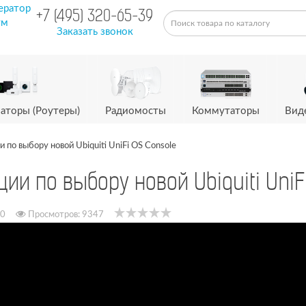
ератор
+7 (495) 320-65-39
ум
Заказать звонок
аторы (Роутеры)
Радиомосты
Коммутаторы
Вид
по выбору новой Ubiquiti UniFi OS Console
и по выбору новой Ubiquiti UniF
0
Просмотров: 9347