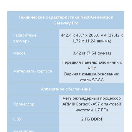
Технические характеристики Next-Generation
Gateway Pro
Габаритные
442,4 х 43,7 х 285,6 мм (17,42 х
размеры
1,72 х 11,24 дюйма)
Масса
3,42 кг (7,54 фунта)
Передняя панель: алюминий с
ЧПУ
Материалы корпуса
Верхняя крышка/основание:
сталь SGCC
Аппаратное обеспечение
Четырехъядерный процессор
Процессор
ARM® Cortex®-A57 с тактовой
частотой 1,7 ГГц
ОЗУ
2 ГБ DDR4
Интерфейс