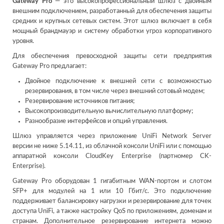
Gateway Pro
— это высокопрофессиональный шлюз с двойным
внешним подключением, разработанный для обеспечения защиты
средних и крупных сетевых систем. Этот шлюз включает в себя
мощный брандмауэр и систему обработки угроз корпоративного
уровня.
Для обеспечения превосходной защиты сети предприятия
Gateway Pro предлагает:
Двойное подключение к внешней сети с возможностью
резервирования, в том числе через внешний сотовый модем;
Резервирование источников питания;
Высокопроизводительную вычислительную платформу;
Разнообразие интерфейсов и опций управления.
Шлюз управляется через приложение UniFi Network Server
версии не ниже 5.14.11, из облачной консоли UniFi или с помощью
аппаратной консоли CloudKey Enterprise (партномер CK-
Enterprise).
Gateway Pro оборудован 1 гигабитным WAN-портом и слотом
SFP+ для модулей на 1 или 10 Гбит/с. Это подключение
поддерживает балансировку нагрузки и резервирование для точек
доступа UniFi, а также настройку QoS по приложениям, доменам и
странам. Дополнительное резервирование интернета можно