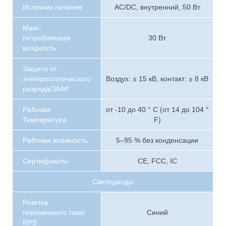
Источник питания
AC/DC, внутренний, 50 Вт
Макс.
потребляемая
30 Вт
мощность
Защита от
электростатического
Воздух: ± 15 кВ, контакт: ± 8 кВ
разряда/ЭМИ
Рабочая
от -10 до 40 ° C (от 14 до 104 °
Температура
F)
Рабочая влажность
5–95 % без конденсации
Сертификаты
CE, FCC, IC
Светодиоды
Розетка
переменного тока/
Синий
RPS