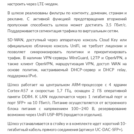
настроить через LTE-модем.
В шлюзе реализованы фильтры по контенту, доменам, странам и
рекламе. С активной функцией предотвращения вторжений
пропускная способность шлюза может достигать 3,5 Гбит/с.
Поддерживается сегментация трафика по виртуальным сетям.
SD-WAN, доступный через аппаратную консоль Cloud Key или
официальную облачную консоль UniFi, не требует лицензии и
позволяет синхронизировать политики и приоритизировать
трафик. В наличии VPN-серверы WireGuard, L2TP и OpenVPN, а
также клиент OpenVPN, маршрутизация VPN, доступ WAN на
основе политик, настраиваемый DHCP-сервер и DHCP relay,
поддержка IPv6.
Шлюз работает на центральном ARM-процессоре с 4 ядрами
Cortex-A57 и скоростью 1,7 ГГц, оснащен 2 ГБ оперативной
памяти DDR4. К LAN подключается через 1 гигабитный порт и
порт SFP+ на 10 Гбит/с. Питание осуществляется от встроенного
блока питания с напряжением 100—240 В, резервирование
возможно через UniFi USP-RPS (продается отдельно).
Шлюз устанавливается в стойку и в комплекте идет короткий 10-
гигабитный кабель прямого соединения (артикул UC-DAC-SFP+).