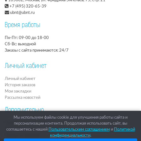
105082, Москва, ул. Фридриха Энгельса, 75, стр. 21
+7 (495) 320-65-39
ubnt@ubnt.ru
Время работы
Пн-Пт: 09-00 до 18-00
Сб-Вс: выходной
Заказы с сайта принимаются: 24/7
Личный кабинет
Личный кабинет
История заказов
Мои закладки
Рассылка новостей
Дополнительно
Мы используем файлы cookie для улучшения работы сайта и
Подарочные сертификаты
персонализации контента. Продолжая использовать сайт, вы
Партнёры
соглашаетесь с нашей
Пользовательским соглашением
и
Политикой
Товары со скидкой
конфиденциальности
.