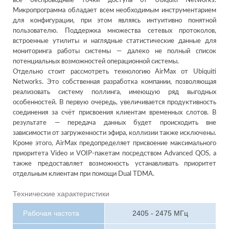
все беспроводные точки доступа от Ubiquiti Networks.
Микропрограмма обладает всем необходимым инструментарием
для конфигурации, при этом являясь интуитивно понятной
пользователю. Поддержка множества сетевых протоколов,
встроенные утилиты и наглядные статистические данные для
мониторинга работы системы — далеко не полный список
потенциальных возможностей операционной системы.
Отдельно стоит рассмотреть технологию AirMax от Ubiquiti
Networks. Это собственная разработка компании, позволяющая
реализовать систему поллинга, имеющую ряд выгодных
особенностей. В первую очередь, увеличивается продуктивность
соединения за счёт присвоения клиентам временных слотов. В
результате — передача данных будет происходить вне
зависимости от загруженности эфира, коллизии также исключены.
Кроме этого, AirMax предопределяет присвоение максимального
приоритета Video и VOIP-пакетам посредством Advanced QOS, а
также предоставляет возможность устанавливать приоритет
отдельным клиентам при помощи Dual TDMA.
Технические характеристики
Рабочая частота
2405 - 2475 МГц