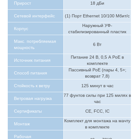
Прирост
18 дБи
Сетевой интерфейс
(1) Порт Ethernet 10/100 Мбит/с
Наружный УФ-
Корпус
стабилизированный пластик
Макс. потребляемая
6 Вт
мощность
Питание 24 В, 0,5 А PoE в
Источник питания
комплекте
Пассивный PoE (пары 4, 5+;
Способ питания
возврат 7,8)
Стойкость к ветру
125 минут в час
77 фунтов силы при 125 милях в
Ветровая нагрузка
час
Сертификаты
CE, FCC, IC
Комплект для монтажа на мачту
Монтаж
в комплекте
Рабочая