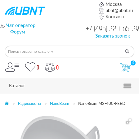
Москва
ubnt@ubnt.ru
Контакты
Чат оператор
+7 (495) 320-65-39
Форум
Заказать звонок
0
0
0
Каталог
Радиомосты
NanoBeam
NanoBeam M2-400-FEED