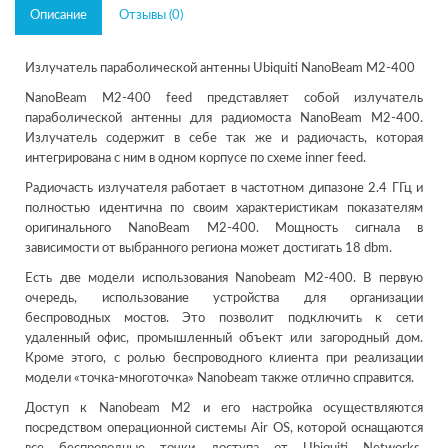
Описание
Отзывы (0)
Излучатель параболической антенны Ubiquiti NanoBeam M2-400
NanoBeam M2-400 feed представляет собой излучатель
параболической антенны для радиомоста NanoBeam M2-400.
Излучатель содержит в себе так же и радиочасть, которая
интегрирована с ним в одном корпусе по схеме inner feed.
Радиочасть излучателя работает в частотном дипазоне 2.4 ГГц и
полностью идентична по своим характеристикам показателям
оригинального NanoBeam M2-400. Мощность сигнала в
зависимости от выбранного региона может достигать 18 dbm.
Есть две модели использования Nanobeam M2-400. В первую
очередь, использование устройства для организации
беспроводных мостов. Это позволит подключить к сети
удаленный офис, промышленный объект или загородный дом.
Кроме этого, с ролью беспроводного клиента при реализации
модели «точка-многоточка» Nanobeam также отлично справится.
Доступ к Nanobeam M2 и его настройка осуществляются
посредством операционной системы Air OS, которой оснащаются