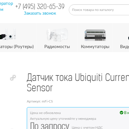
ератор
+7 (495) 320-65-39
ум
Заказать звонок
аторы (Роутеры)
Радиомосты
Коммутаторы
Вид
Датчик тока Ubiquiti Curren
Sensor
Артикул: mFi-CS
Цена не обновлена
В 
Актуальную цену уточняйте у менеджера
По запросу
Цена с учетом НДС