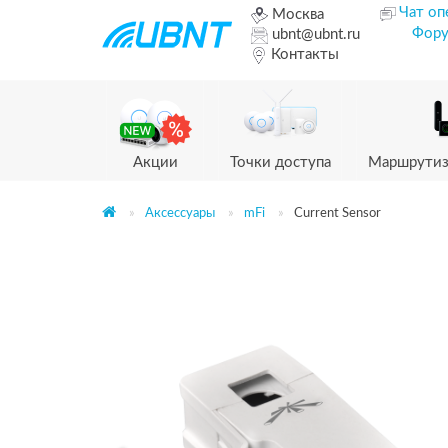
Чат оп
Москва
Фор
ubnt@ubnt.ru
Контакты
Акции
Точки доступа
Маршрутиз
Аксессуары
mFi
Current Sensor