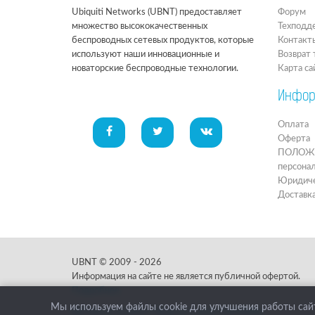
Ubiquiti Networks (UBNT) предоставляет
Форум
множество высококачественных
Техподд
беспроводных сетевых продуктов, которые
Контакт
используют наши инновационные и
Возврат 
новаторские беспроводные технологии.
Карта са
Инфор
Оплата
Оферта
ПОЛОЖЕН
персона
Юридиче
Доставк
UBNT © 2009 - 2026
Информация на сайте не является публичной офертой.
Подробнее.
Мы используем файлы cookie для улучшения работы сайт
Нашли ошибку? Выдели и жми:
Ctrl+Enter