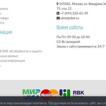
105082, Москва, ул. Фридриха Эн
ержка
75, стр. 21
ы
+7 (495) 320-65-39
товара
ubnt@ubnt.ru
йта
Время работы
мация
Пн-Пт: 09-00 до 18-00
Сб-Вс: выходной
Заказы с сайта принимаются: 24/7
ИЕ об обработке и защите
льных данных
ская информация
а
а и персонализации контента. Продолжая использовать сайт, вы с