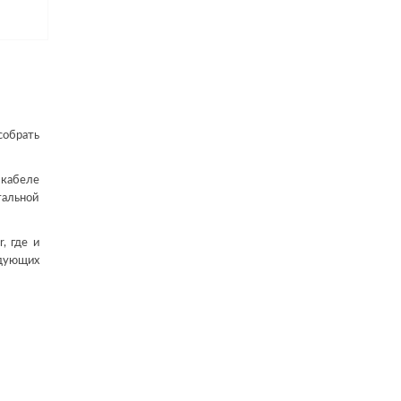
собрать
 кабеле
тальной
, где и
едующих