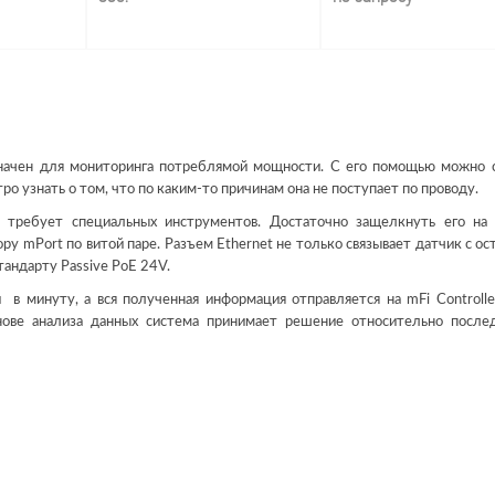
значен для мониторинга потреблямой мощности. С его помощью можно 
ро узнать о том, что по каким-то причинам она не поступает по проводу.
е требует специальных инструментов. Достаточно защелкнуть его на
у mPort по витой паре. Разъем Ethernet не только связывает датчик с ос
стандарту Passive PoE 24V.
в минуту, а вся полученная информация отправляется на mFi Controller
ове анализа данных система принимает решение относительно посл