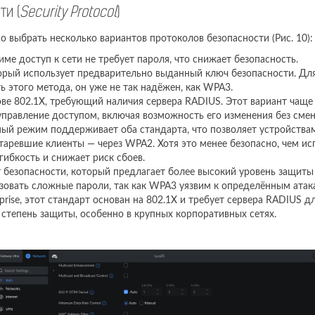
и (
Security Protocol
)
но выбрать несколько вариантов протоколов безопасности (Рис. 10):
име доступ к сети не требует пароля, что снижает безопасность.
торый использует предварительно выданный ключ безопасности. Дл
ь этого метода, он уже не так надёжен, как WPA3.
ове 802.1X, требующий наличия сервера RADIUS. Этот вариант чаще 
управление доступом, включая возможность его изменения без сме
ный режим поддерживает оба стандарта, что позволяет устройства
таревшие клиенты — через WPA2. Хотя это менее безопасно, чем и
ибкость и снижает риск сбоев.
т безопасности, который предлагает более высокий уровень защиты
зовать сложные пароли, так как WPA3 уязвим к определённым атак
rprise, этот стандарт основан на 802.1X и требует сервера RADIUS 
степень защиты, особенно в крупных корпоративных сетях.