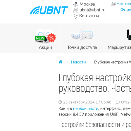
Чат оп
Москва
Фор
ubnt@ubnt.ru
Контакты
Акции
Точки доступа
Маршрутиз
Новости
Глубокая настройка W
Глубокая настройк
руководство. Часть
25 сентября 2024 17:06:48
Отзы
Как и в
первой части
, интерфейс, де
версии 8.4.59 приложения UniFi Netwo
Настройки безопасности и р