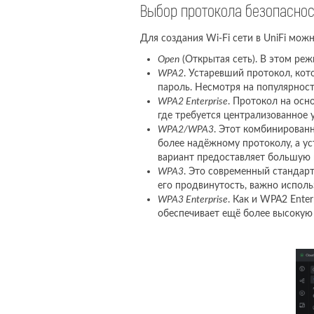
Выбор протокола безопасност
Для создания Wi-Fi сети в UniFi мож
Open
(Открытая сеть). В этом реж
WPA2
. Устаревший протокол, ко
пароль. Несмотря на популярност
WPA2 Enterprise
. Протокол на осн
где требуется централизованное 
WPA2/WPA3
. Этот комбинирован
более надёжному протоколу, а ус
вариант предоставляет большую г
WPA3
. Это современный стандар
его продвинутость, важно исполь
WPA3 Enterprise
. Как и WPA2 Ente
обеспечивает ещё более высокую 