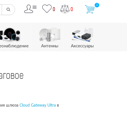
0
0
0
еонаблюдение
Антенны
Аксессуары
аговое
ания шлюза
Cloud Gateway Ultra
в