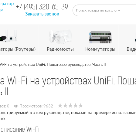
ератор
+7 (495) 320-65-39
ум
Заказать звонок
аторы (Роутеры)
Радиомосты
Коммутаторы
Вид
i-Fi на устройствах UniFi. Пошаговое руководство. Часть II
а Wi-Fi на устройствах UniFi. Пош
 II
вов:
0
Просмотров: 9632
монстрируемый в этом руководстве, показан на примере использов
rk.
асписание Wi-Fi