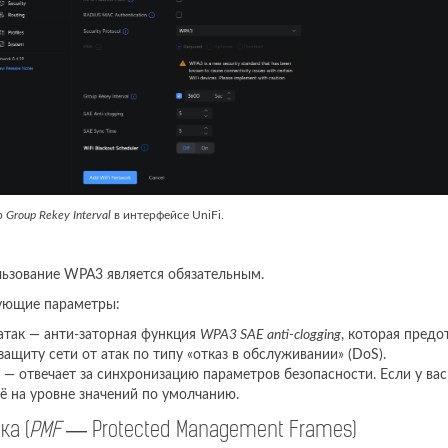
р
Group Rekey Interval
в интерфейсе UniFi.
льзование WPA3 является обязательным.
ующие параметры:
атак — анти-заторная функция
WPA3 SAE anti-clogging
, которая пред
ащиту сети от атак по типу «отказ в обслуживании» (DoS).
) — отвечает за синхронизацию параметров безопасности. Если у ва
её на уровне значений по умолчанию.
а (
PMF
— Protected Management Frames)