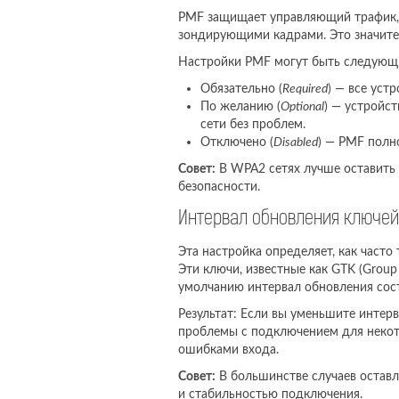
PMF защищает управляющий трафик, к
зондирующими кадрами. Это значител
Настройки PMF могут быть следующ
Обязательно (
Required
) — все уст
По желанию (
Optional
) — устройс
сети без проблем.
Отключено (
Disabled
) — PMF полн
Совет:
В WPA2 сетях лучше оставить
безопасности.
Интервал обновления ключей 
Эта настройка определяет, как част
Эти ключи, известные как GTK (Group
умолчанию интервал обновления соста
Результат: Если вы уменьшите интерв
проблемы с подключением для некото
ошибками входа.
Совет:
В большинстве случаев оставл
и стабильностью подключения.