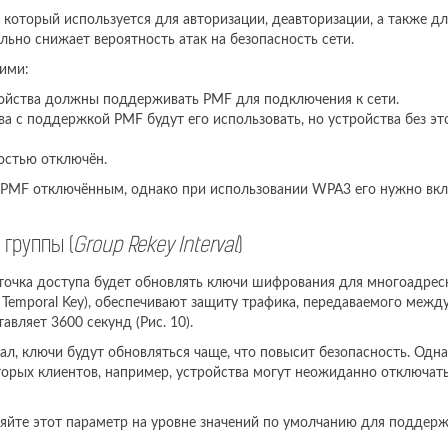
оторый используется для авторизации, деавторизации, а также дл
ьно снижает вероятность атак на безопасность сети.
ими:
ройства должны поддерживать PMF для подключения к сети.
тва с поддержкой PMF будут его использовать, но устройства без э
остью отключён.
 PMF отключённым, однако при использовании WPA3 его нужно вк
группы (
Group Rekey Interval
)
о точка доступа будет обновлять ключи шифрования для многоадре
 Temporal Key), обеспечивают защиту трафика, передаваемого межд
вляет 3600 секунд (Рис. 10).
ал, ключи будут обновляться чаще, что повысит безопасность. Одн
рых клиентов, например, устройства могут неожиданно отключатьс
яйте этот параметр на уровне значений по умолчанию для поддер