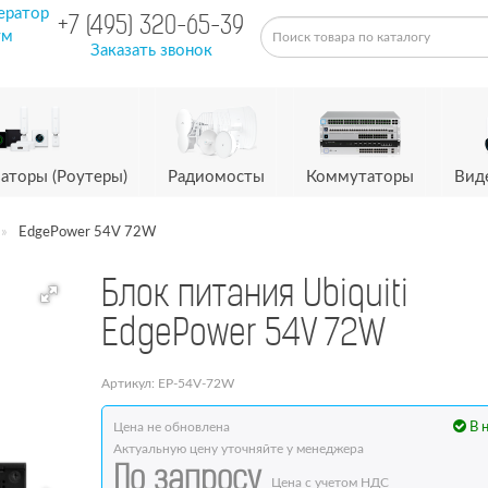
ератор
+7 (495) 320-65-39
ум
Заказать звонок
аторы (Роутеры)
Радиомосты
Коммутаторы
Вид
EdgePower 54V 72W
Блок питания Ubiquiti
EdgePower 54V 72W
Артикул: EP-54V-72W
Цена не обновлена
В 
Актуальную цену уточняйте у менеджера
По запросу
Цена с учетом НДС