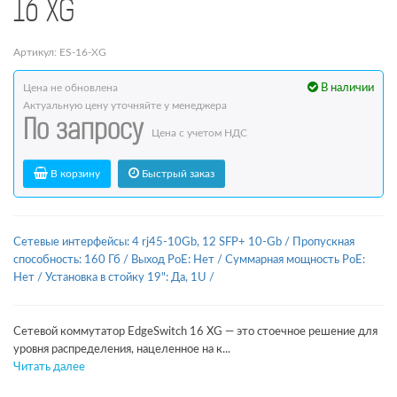
16 XG
Артикул: ES-16-XG
Цена не обновлена
В наличии
Актуальную цену уточняйте у менеджера
По запросу
Цена с учетом НДС
В корзину
Быстрый заказ
Сетевые интерфейсы: 4 rj45-10Gb, 12 SFP+ 10-Gb
/
Пропускная
способность: 160 Гб
/
Выход PoE: Нет
/
Суммарная мощность PoE:
Нет
/
Установка в стойку 19": Да, 1U
/
Сетевой коммутатор EdgeSwitch 16 XG — это стоечное решение для
уровня распределения, нацеленное на к...
Читать далее