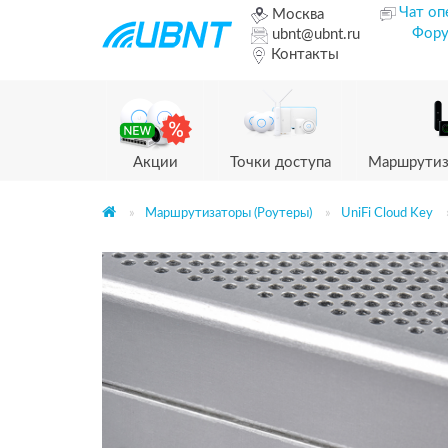
Чат оп
Москва
Фор
ubnt@ubnt.ru
Контакты
Акции
Точки доступа
Маршрутиз
Маршрутизаторы (Роутеры)
UniFi Cloud Key