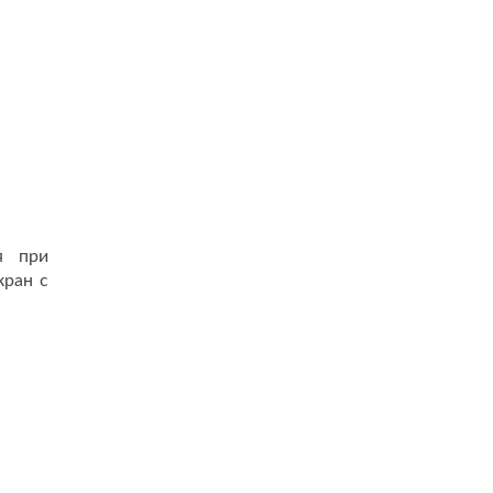
я при
кран с