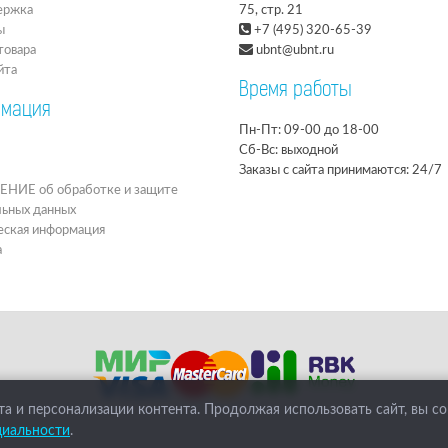
ержка
75, стр. 21
ы
+7 (495) 320-65-39
товара
ubnt@ubnt.ru
йта
Время работы
мация
Пн-Пт: 09-00 до 18-00
Сб-Вс: выходной
Заказы с сайта принимаются: 24/7
ИЕ об обработке и защите
льных данных
ская информация
а
а и персонализации контента. Продолжая использовать сайт, вы с
циальности
.