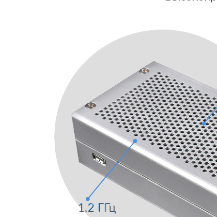
1.2
ГГц