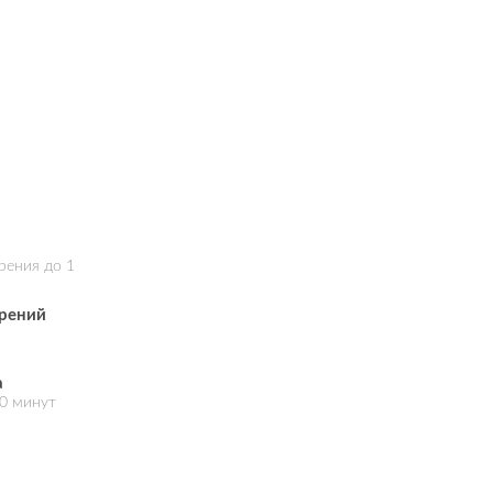
ения до 1
рений
а
10 минут