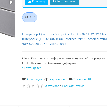
В корзину
Быстрый заказ
UCK-P
Процессор: Quad-Core SoC
/
ОЗУ: 1 GB DDR
/
ПЗУ: 32 GB
/
интерфейс: (1) 10/100/1000 Ethernet Port
/
Способ питания
48V 802.3af, USB Type C - 5V
/
Cloud P - сетевая платформа сочетающая в себе сервер упр
UniFi. В связи с глобальным дефицито...
Читать далее
В закладки
В сравнение
Сравнение РП
0 отзывов
/
Написать отзыв