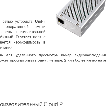
я сетью устройств
UniFi
.
т оперативной памяти
овень вычислительной
габитный
Ethernet
порт с
чается необходимость в
итания.
на для удаленного просмотра камер видеонаблюдени
жет просматривать одну , четыре, 2 или более камер на э
оизводительный Cloud P