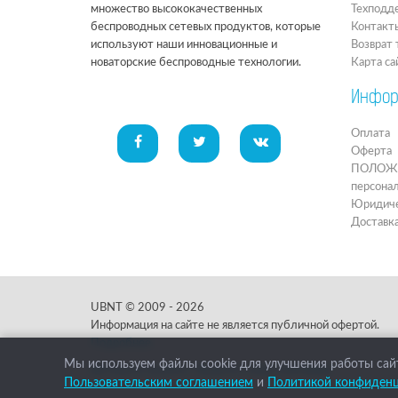
множество высококачественных
Техподд
беспроводных сетевых продуктов, которые
Контакт
используют наши инновационные и
Возврат 
новаторские беспроводные технологии.
Карта са
Инфор
Оплата
Оферта
ПОЛОЖЕН
персона
Юридиче
Доставк
UBNT © 2009 - 2026
Информация на сайте не является публичной офертой.
Подробнее.
Мы используем файлы cookie для улучшения работы сайт
Нашли ошибку? Выдели и жми:
Ctrl+Enter
Пользовательским соглашением
и
Политикой конфиден