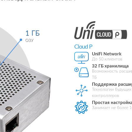
1
ГБ
ОЗУ
Cloud P
UniFi Network
До 50 клиентов
32 ГБ хранилища
Возможность расшир
ТБ
Поддержка расши
Технологии будущих
контроллеров
Простая настройк
Занимает не более 