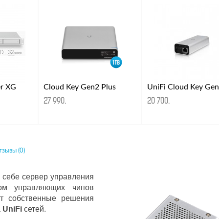
er XG
Cloud Key Gen2 Plus
UniFi Cloud Key Ge
27 990
.
20 700
.
зывы (0)
 себе сервер управления
ом управляющих чипов
ют собственные решения
а
UniFi
сетей.