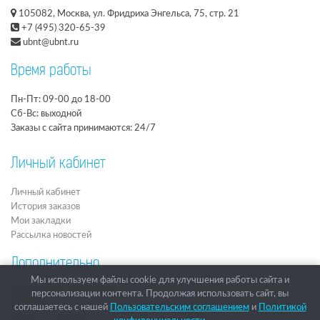
105082, Москва, ул. Фридриха Энгельса, 75, стр. 21
+7 (495) 320-65-39
ubnt@ubnt.ru
Время работы
Пн-Пт: 09-00 до 18-00
Сб-Вс: выходной
Заказы с сайта принимаются: 24/7
Личный кабинет
Личный кабинет
История заказов
Мои закладки
Рассылка новостей
Дополнительно
Мы используем файлы cookie для улучшения работы сайта и
Подарочные сертификаты
персонализации контента. Продолжая использовать сайт, вы
Партнёры
соглашаетесь с нашей
Пользовательским соглашением
и
Политикой