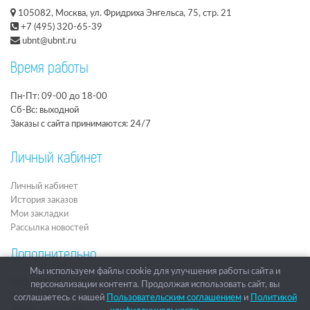
105082, Москва, ул. Фридриха Энгельса, 75, стр. 21
+7 (495) 320-65-39
ubnt@ubnt.ru
Время работы
Пн-Пт: 09-00 до 18-00
Сб-Вс: выходной
Заказы с сайта принимаются: 24/7
Личный кабинет
Личный кабинет
История заказов
Мои закладки
Рассылка новостей
Дополнительно
Мы используем файлы cookie для улучшения работы сайта и
Подарочные сертификаты
персонализации контента. Продолжая использовать сайт, вы
Партнёры
соглашаетесь с нашей
Пользовательским соглашением
и
Политикой