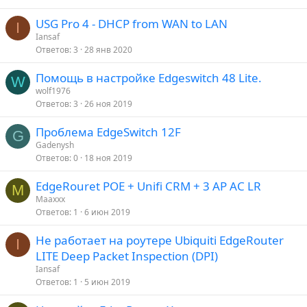
USG Pro 4 - DHCP from WAN to LAN
I
Iansaf
Ответов
3
28 янв 2020
Помощь в настройке Edgeswitch 48 Lite.
W
wolf1976
Ответов
3
26 ноя 2019
Проблема EdgeSwitch 12F
G
Gadenysh
Ответов
0
18 ноя 2019
EdgeRouret POE + Unifi CRM + 3 AP AC LR
M
Maaxxx
Ответов
1
6 июн 2019
Не работает на роутере Ubiquiti EdgeRouter
I
LITE Deep Packet Inspection (DPI)
Iansaf
Ответов
1
5 июн 2019