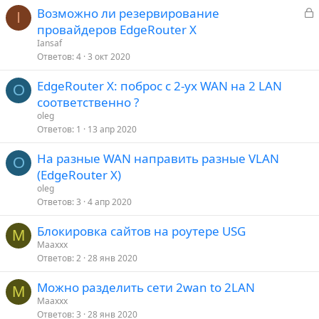
З
Возможно ли резервирование
I
а
провайдеров EdgeRouter X
к
Iansaf
р
Ответов
4
3 окт 2020
EdgeRouter X: поброс с 2-ух WAN на 2 LAN
т
O
соответственно ?
о
oleg
Ответов
1
13 апр 2020
На разные WAN направить разные VLAN
O
(EdgeRouter X)
oleg
Ответов
3
4 апр 2020
Блокировка сайтов на роутере USG
M
Maaxxx
Ответов
2
28 янв 2020
Можно разделить сети 2wan to 2LAN
M
Maaxxx
Ответов
3
28 янв 2020