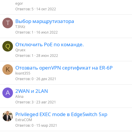
egor
Ответов
5
14 окт 2022
Выбор марщрутизатора
T
T3hXz
Ответов
1
16 июл 2022
Отключить PoE по команде.
Q
Qruex
Ответов
1
28 июн 2022
Отозвать openVPN сертификат на ER-6P
K
kvant355
Ответов
0
26 дек 2021
2WAN и 2LAN
A
Alina
Ответов
3
23 авг 2021
Privileged EXEC mode в EdgeSwitch 5xp
ExtraCOM
Ответов
0
15 мар 2021