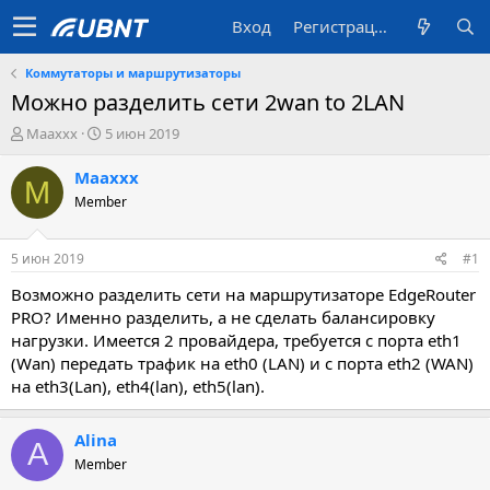
Вход
Регистрация
Коммутаторы и маршрутизаторы
Можно разделить сети 2wan to 2LAN
А
Д
Maaxxx
5 июн 2019
в
а
т
т
Maaxxx
M
о
а
Member
р
с
т
о
е
з
5 июн 2019
#1
м
д
ы
а
Возможно разделить сети на маршрутизаторе EdgeRouter
н
PRO? Именно разделить, а не сделать балансировку
и
нагрузки. Имеется 2 провайдера, требуется с порта eth1
я
(Wan) передать трафик на eth0 (LAN) и с порта eth2 (WAN)
на eth3(Lan), eth4(lan), eth5(lan).
Alina
A
Member