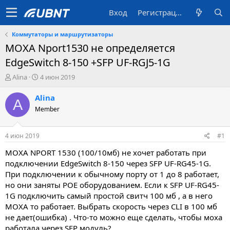
Вход
Регистрация
Коммутаторы и маршрутизаторы
MOXA Nport1530 не определяется
EdgeSwitch 8-150 +SFP UF-RGJ5-1G
А
Д
Alina
4 июн 2019
в
а
т
т
Alina
A
о
а
Member
р
с
т
о
е
з
4 июн 2019
#1
м
д
ы
а
MOXA NPORT 1530 (100/10мб) не хочет работать при
н
подключении EdgeSwitch 8-150 через SFP UF-RG45-1G.
и
При подключении к обычному порту от 1 до 8 работает,
я
но они заняты POE оборудованием. Если к SFP UF-RG45-
1G подключить самый простой свитч 100 мб , а в него
MOXA то работает. Выбрать скорость через CLI в 100 мб
не дает(ошибка) . Что-то можно еще сделать, чтобы моха
работала через SFP модуль?