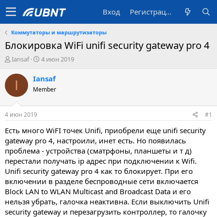
Вход
Регистрация
Коммутаторы и маршрутизаторы
Блокировка WiFi unifi security gateway pro 4
А
Д
Iansaf
4 июн 2019
в
а
т
т
Iansaf
I
о
а
Member
р
с
т
о
е
з
4 июн 2019
#1
м
д
ы
а
Есть много WiFI точек Unifi, приобрели еще unifi security
н
gateway pro 4, настроили, инет есть. Но появилась
и
проблема - устройства (сматрфоны, планшеты и т д)
я
перестали получать ip адрес при подключении к Wifi.
Unifi security gateway pro 4 как то блокирует. При его
включении в разделе беспроводные сети включается
Block LAN to WLAN Multicast and Broadcast Data и его
нельзя убрать, галочка неактивна. Если выключить Unifi
security gateway и перезагрузить контроллер, то галочку